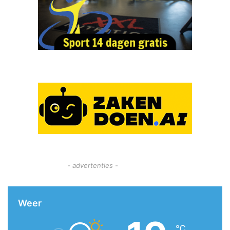
- advertenties -
Weer
℃