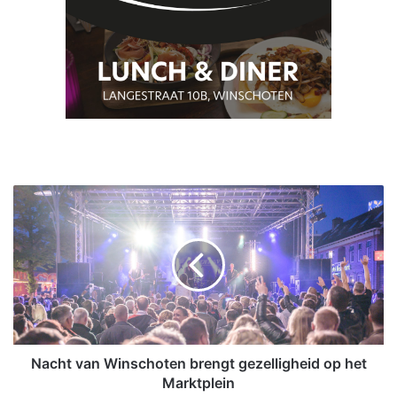
N
a
c
h
t
v
a
n
W
i
Nacht van Winschoten brengt gezelligheid op het
n
Marktplein