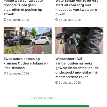
Politie waarschuwt voor
Waterschap Hunze en Aa’s
e
a
droogte: ‘Gooi geen
start uit voorzorg met
i
s
sigaretten of peuken op
inspecties van kwetsbare
d
straat’
dijken
t
o
i
6 augustus 2026
6 augustus 2026
p
g
h
'
e
p
t
o
M
l
a
i
r
t
Twee auto’s botsen op
Winschoter (32)
k
i
kruising Oudewerfslaan en
aangehouden na reeks
t
e
Piet Heinlaan
geweldsincidenten; politie
p
z
onderzoekt mogelijke link
6 augustus 2026
l
o
met meerdere zaken
e
e
6 augustus 2026
i
k
n
t
g
– advertenties –
e
t