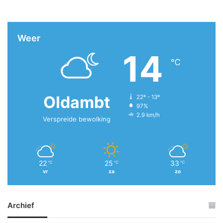
Weer
14
℃
Oldambt
22º - 13º
97%
2.9 km/h
Verspreide bewolking
22
25
33
℃
℃
℃
vr
za
zo
Archief