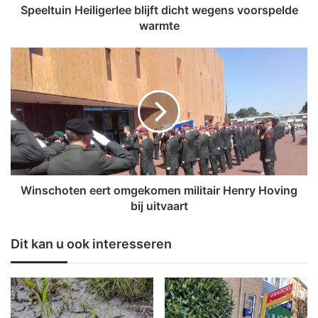
H
Speeltuin Heiligerlee blijft dicht wegens voorspelde
e
warmte
i
l
W
i
i
g
n
e
s
r
c
l
h
e
o
e
t
b
e
l
n
Winschoten eert omgekomen militair Henry Hoving
i
e
bij uitvaart
j
e
f
r
Dit kan u ook interesseren
t
t
d
o
i
m
c
g
h
e