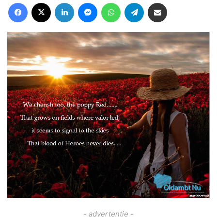
Facebook
X
LinkedIn
Messenger
WhatsApp
Telegram
Deel via Email
- advertentie -