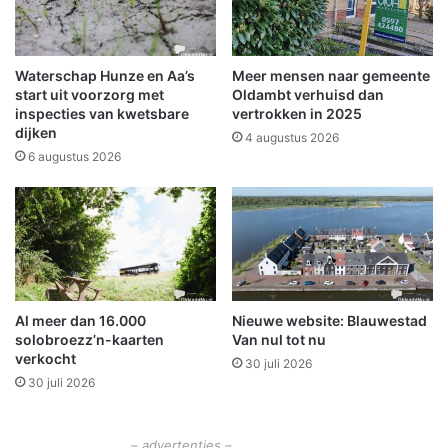
t
k
w
o
e
m
g
e
Waterschap Hunze en Aa’s
Meer mensen naar gemeente
e
n
start uit voorzorg met
Oldambt verhuisd dan
n
m
inspecties van kwetsbare
vertrokken in 2025
s
dijken
i
4 augustus 2026
v
l
6 augustus 2026
o
i
o
t
r
a
s
i
p
r
e
H
l
e
Al meer dan 16.000
Nieuwe website: Blauwestad
d
n
solobroezz’n-kaarten
Van nul tot nu
e
r
verkocht
w
30 juli 2026
y
30 juli 2026
a
H
r
o
m
v
– advertenties –
t