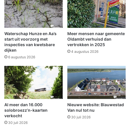
a
r
a
l
g
e
t
e
o
b
p
l
Waterschap Hunze en Aa’s
Meer mensen naar gemeente
c
i
start uit voorzorg met
Oldambt verhuisd dan
r
j
inspecties van kwetsbare
vertrokken in 2025
i
dijken
f
4 augustus 2026
m
t
6 augustus 2026
i
d
n
i
e
c
l
h
e
t
a
w
s
e
Al meer dan 16.000
Nieuwe website: Blauwestad
i
g
solobroezz’n-kaarten
Van nul tot nu
e
e
verkocht
l
30 juli 2026
n
30 juli 2026
z
s
o
v