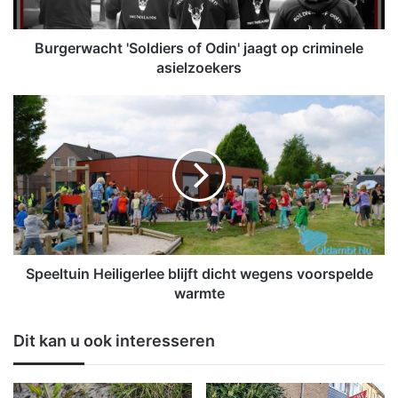
a
c
h
Burgerwacht 'Soldiers of Odin' jaagt op criminele
t
asielzoekers
'
S
S
o
p
l
e
d
e
i
l
e
t
r
u
s
i
o
n
f
H
Speeltuin Heiligerlee blijft dicht wegens voorspelde
O
e
warmte
d
i
i
l
Dit kan u ook interesseren
n
i
'
g
j
e