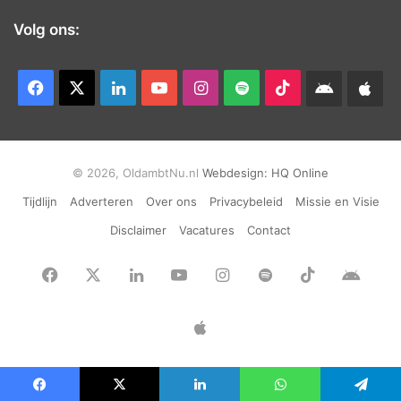
Volg ons:
Facebook
X
LinkedIn
YouTube
Instagram
Spotify
TikTok
Android
App
app
Ap
© 2026, OldambtNu.nl
Webdesign:
HQ Online
Tijdlijn
Adverteren
Over ons
Privacybeleid
Missie en Visie
Disclaimer
Vacatures
Contact
Facebook
X
LinkedIn
YouTube
Instagram
Spotify
TikTok
Andr
app
Apple
App