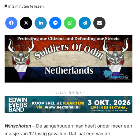
In 2 minuten te lezen
Facebook
X
LinkedIn
Messenger
WhatsApp
Telegram
Deel via Email
- advertentie -
Winschoten –
De aangehouden man heeft onder meer een
meisje van 12 lastig gevallen. Dat laat een van de