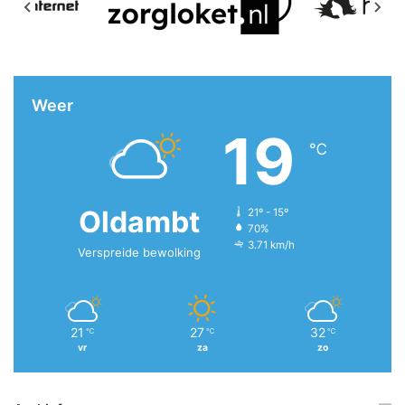
Weer
19
℃
Oldambt
21º - 15º
70%
3.71 km/h
Verspreide bewolking
21
27
32
℃
℃
℃
vr
za
zo