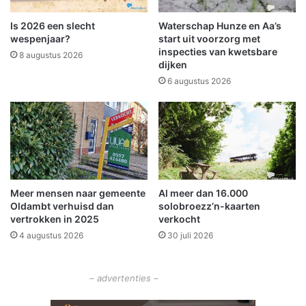
l
o
e
m
Is 2026 een slecht
Waterschap Hunze en Aa’s
m
m
wespenjaar?
start uit voorzorg met
e
o
inspecties van kwetsbare
8 augustus 2026
n
dijken
t
'
i
6 augustus 2026
e
i
n
w
i
n
k
Meer mensen naar gemeente
Al meer dan 16.000
e
Oldambt verhuisd dan
solobroezz’n-kaarten
l
vertrokken in 2025
verkocht
s
4 augustus 2026
30 juli 2026
t
r
a
– advertenties –
a
t