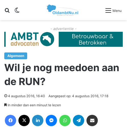
Zoeken
Switch skin
Menu
- advertentie -
Algemeen
Wil je nog meedoen aan
de RUN?
4 augustus 2016, 16:40
Aangepast op: 4 augustus 2016, 17:18
In minder dan een minuut te lezen
Facebook
X
LinkedIn
Messenger
WhatsApp
Telegram
Deel via Email