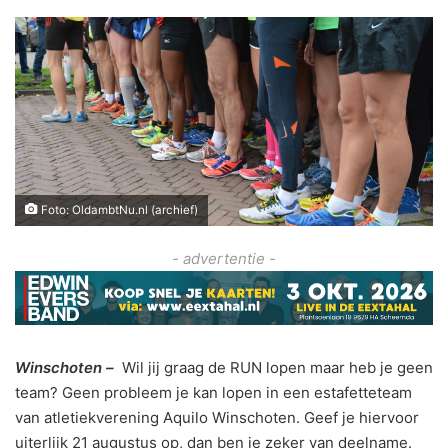
Foto: OldambtNu.nl (archief)
- advertentie -
Winschoten –
Wil jij graag de RUN lopen maar heb je geen
team? Geen probleem je kan lopen in een estafetteteam
van atletiekverening Aquilo Winschoten. Gee
f je hiervoor
uiterlijk 21 augustus op, dan ben je zeker van deelname.