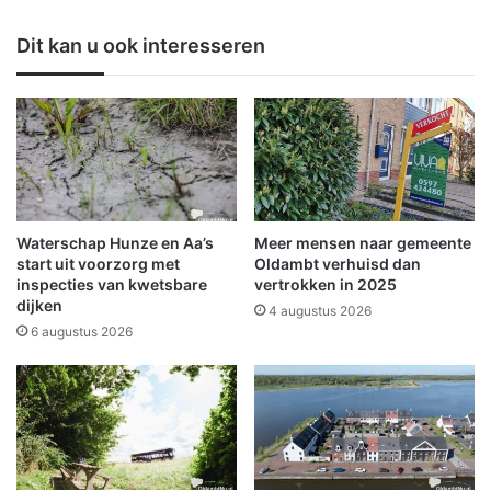
i
n
t
l
Dit kan u ook interesseren
i
F
e
a
P
c
u
e
r
b
a
o
V
o
i
k
d
-
Waterschap Hunze en Aa’s
Meer mensen naar gemeente
a
A
start uit voorzorg met
Oldambt verhuisd dan
c
inspecties van kwetsbare
vertrokken in 2025
dijken
t
4 augustus 2026
i
6 augustus 2026
e
W
i
n
n
a
a