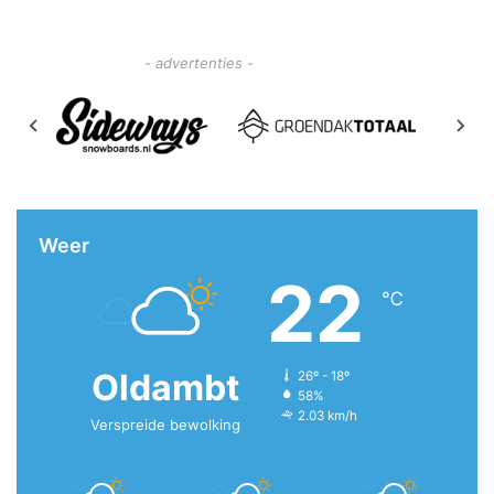
- advertenties -
Weer
22
℃
Oldambt
26º - 18º
58%
2.03 km/h
Verspreide bewolking