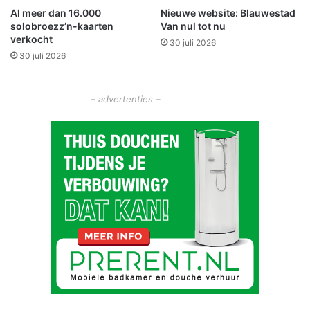
Al meer dan 16.000
Nieuwe website: Blauwestad
r
solobroezz’n-kaarten
Van nul tot nu
s
verkocht
30 juli 2026
!
30 juli 2026
– advertenties –