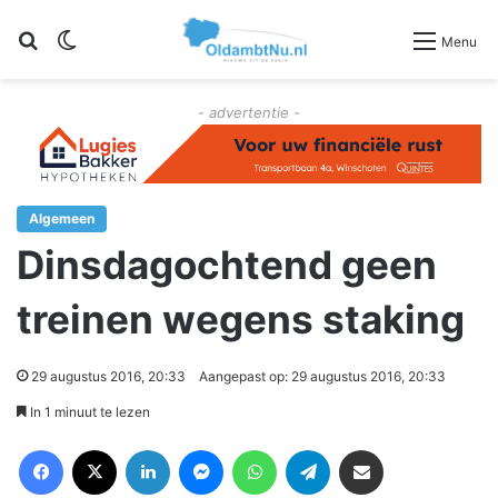
Zoeken
Switch skin
Menu
- advertentie -
Algemeen
Dinsdagochtend geen
treinen wegens staking
29 augustus 2016, 20:33
Aangepast op: 29 augustus 2016, 20:33
In 1 minuut te lezen
Facebook
X
LinkedIn
Messenger
WhatsApp
Telegram
Deel via Email