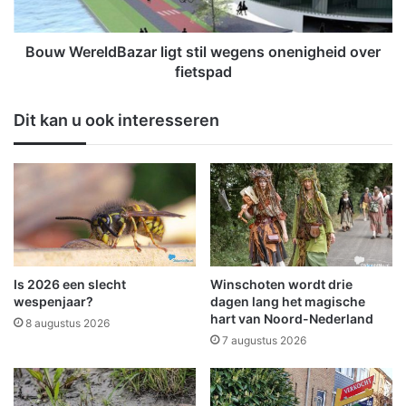
4
e
1
l
e
d
Bouw WereldBazar ligt stil wegens onenigheid over
e
B
fietspad
d
a
i
z
Dit kan u ook interesseren
t
a
i
r
e
l
R
i
U
g
N
t
v
s
a
t
n
i
Is 2026 een slecht
Winschoten wordt drie
W
l
wespenjaar?
dagen lang het magische
i
w
hart van Noord-Nederland
8 augustus 2026
n
e
7 augustus 2026
s
g
c
e
h
n