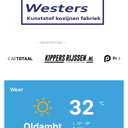
- advertenties -
Weer
32
℃
Oldambt
32º - 19º