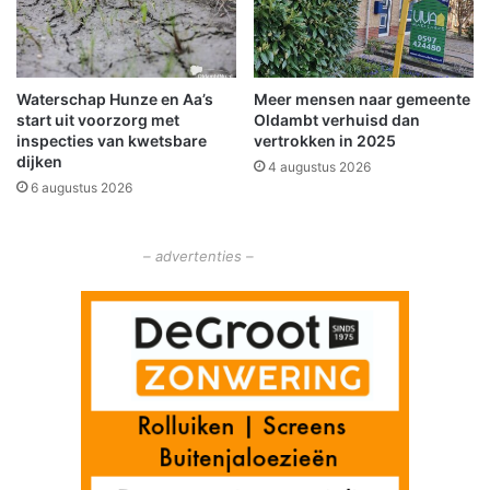
o
s
t
o
e
n
n
e
Waterschap Hunze en Aa’s
Meer mensen naar gemeente
n
start uit voorzorg met
Oldambt verhuisd dan
i
inspecties van kwetsbare
vertrokken in 2025
g
dijken
4 augustus 2026
h
6 augustus 2026
e
i
d
– advertenties –
o
v
e
r
f
i
e
t
s
p
a