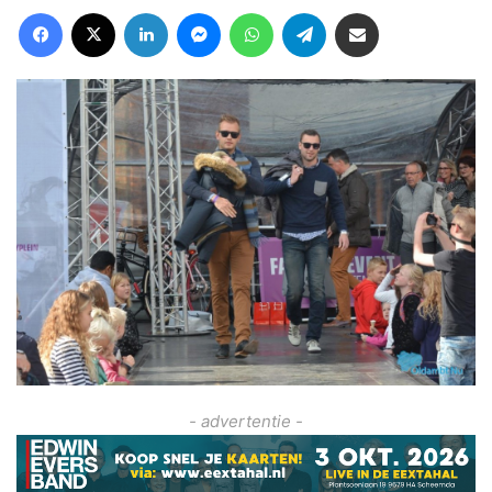
Facebook
X
LinkedIn
Messenger
WhatsApp
Telegram
Deel via Email
- advertentie -