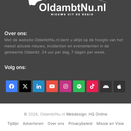
Over ons:
Met de website OldambtNu.nl bent u altijd op de hoogte van het
meest actuele nieuws, incidenten en evenementen in de
gemeente Oldambt. 24 uur per dag, 7 dagen per week.
Volg ons:
Facebook
X
LinkedIn
YouTube
Instagram
Spotify
TikTok
Android
App
app
Ap
© 2026, OldambtNu.nl
Webdesign:
HQ Online
Tijdlijn
Adverteren
Over ons
Privacybeleid
Missie en Visie