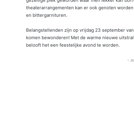
gezellige plek geworden waar men lekker kan borr
theaterarrangementen kan er ook genoten worden v
en bittergarnituren.
Belangstellenden zijn op vrijdag 23 september van
komen bewonderen! Met de warme nieuwe uitstralin
belooft het een feestelijke avond te worden.
- a