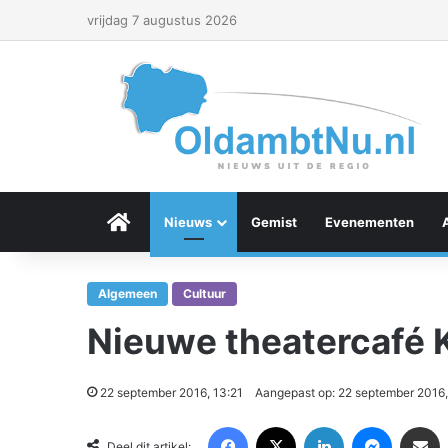
vrijdag 7 augustus 2026
Menu Item
Nieuws
Gemist
Evenementen
Algemeen
Cultuur
Nieuwe theatercafé 
22 september 2016, 13:21
Aangepast op: 22 september 2016,
Facebook
X
LinkedIn
Messenger
Deel via Email
Deel dit artikel: