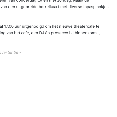
elen van donderdag tot en met zondag. Naast de
an een uitgebreide borrelkaart met diverse tapasplankjes
af 17.00 uur uitgenodigd om het nieuwe theatercafé te
g van het café, een DJ én prosecco bij binnenkomst,
dvertentie -