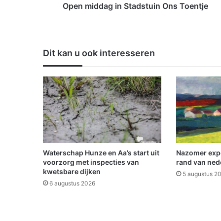
g
Open middag in Stadstuin Ons Toentje
i
n
S
t
Dit kan u ook interesseren
a
d
s
t
u
i
n
O
n
s
Waterschap Hunze en Aa’s start uit
Nazomer expo
T
voorzorg met inspecties van
rand van nede
o
kwetsbare dijken
5 augustus 2
e
6 augustus 2026
n
t
j