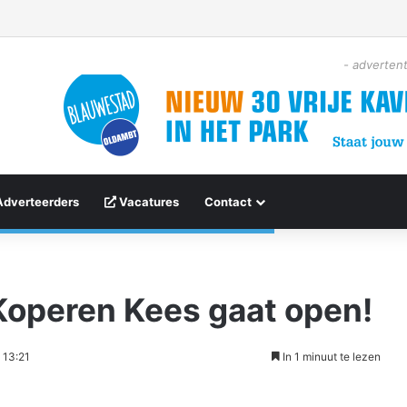
- advertent
Adverteerders
Vacatures
Contact
Koperen Kees gaat open!
 13:21
In 1 minuut te lezen