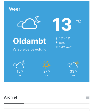
Weer
13
℃
Oldambt
15º - 13º
99%
1.42 km/h
Verspreide bewolking
15
27
33
℃
℃
℃
vr
za
zo
Archief