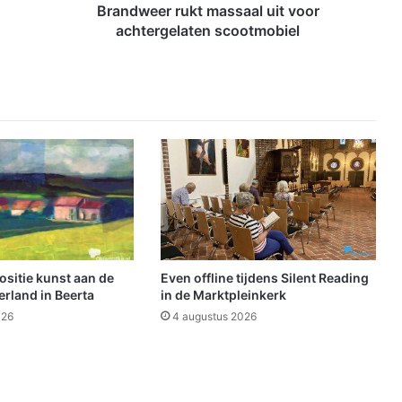
r
Brandweer rukt massaal uit voor
u
achtergelaten scootmobiel
k
t
m
a
s
s
a
a
l
u
i
t
v
sitie kunst aan de
Even offline tijdens Silent Reading
o
rland in Beerta
in de Marktpleinkerk
o
026
4 augustus 2026
r
a
c
h