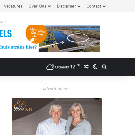
Vacatures
Over Ons
Disclaimer
Contact
ie -
℃
12
Willekeurig artikel
Switch skin
Zoeken
Oldambt
– advertenties –