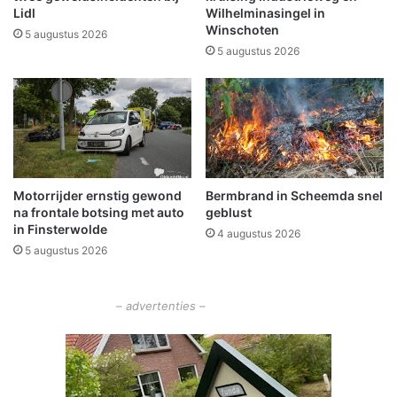
n
o
Lidl
Wilhelminasingel in
n
Winschoten
n
5 augustus 2026
a
g
5 augustus 2026
a
e
r
l
G
u
r
k
o
m
n
e
i
t
Motorrijder ernstig gewond
Bermbrand in Scheemda snel
n
c
na frontale botsing met auto
geblust
g
r
in Finsterwolde
e
4 augustus 2026
o
5 augustus 2026
n
s
s
m
– advertenties –
o
t
o
r