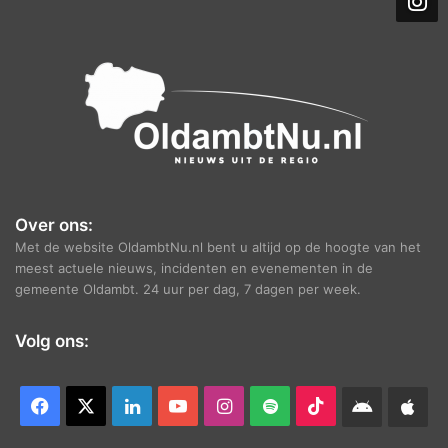
i
e
f
Over ons:
Met de website OldambtNu.nl bent u altijd op de hoogte van het
meest actuele nieuws, incidenten en evenementen in de
gemeente Oldambt. 24 uur per dag, 7 dagen per week.
Volg ons:
Facebook
X
LinkedIn
YouTube
Instagram
Spotify
TikTok
Android
App
app
Ap