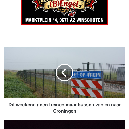
D
i
t
w
e
e
k
e
n
d
Dit weekend geen treinen maar bussen van en naar
g
Groningen
e
e
J
n
o