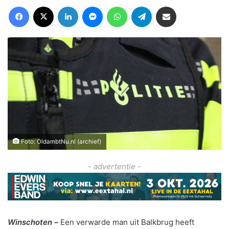
Facebook
X
LinkedIn
Messenger
WhatsApp
Telegram
Deel via Email
Foto: OldambtNu.nl (archief)
- advertentie -
Winschoten –
Een verwarde man uit Balkbrug heeft