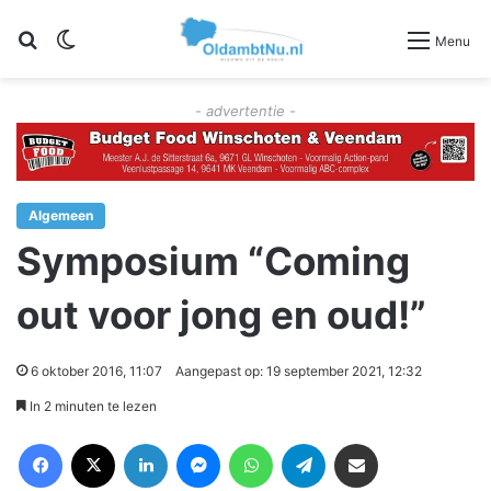
Zoeken
Switch skin
Menu
- advertentie -
Algemeen
Symposium “Coming
out voor jong en oud!”
6 oktober 2016, 11:07
Aangepast op: 19 september 2021, 12:32
In 2 minuten te lezen
Facebook
X
LinkedIn
Messenger
WhatsApp
Telegram
Deel via Email