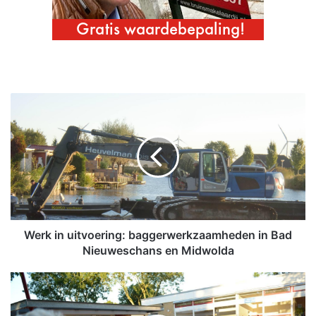
W
e
r
k
i
n
u
i
t
v
Werk in uitvoering: baggerwerkzaamheden in Bad
o
Nieuweschans en Midwolda
e
r
K
i
i
n
n