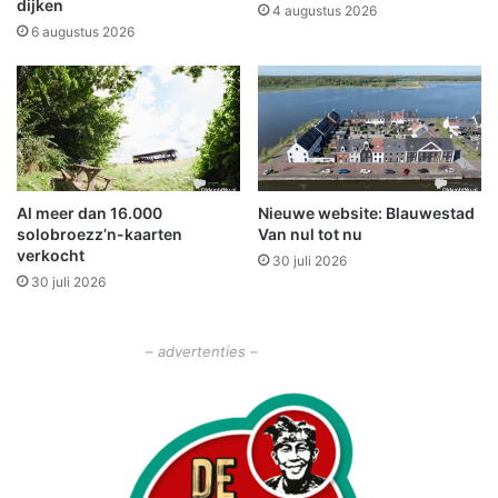
i
dijken
b
4 augustus 2026
n
i
6 augustus 2026
B
j
a
O
d
B
N
S
i
U
e
i
u
l
Al meer dan 16.000
Nieuwe website: Blauwestad
w
e
solobroezz’n-kaarten
Van nul tot nu
e
n
verkocht
s
30 juli 2026
b
30 juli 2026
c
u
h
r
a
c
– advertenties –
n
h
s
t
e
i
n
n
M
B
i
e
d
e