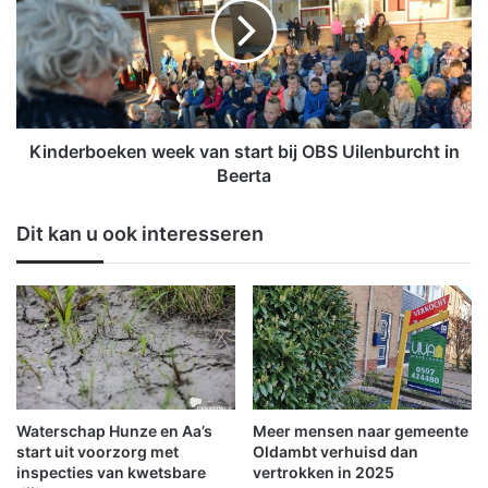
g
d
:
e
b
r
a
b
g
o
g
e
e
k
Kinderboeken week van start bij OBS Uilenburcht in
r
e
Beerta
w
n
e
w
Dit kan u ook interesseren
r
e
k
e
z
k
a
v
a
a
m
n
h
s
e
t
d
a
Waterschap Hunze en Aa’s
Meer mensen naar gemeente
e
r
start uit voorzorg met
Oldambt verhuisd dan
n
t
inspecties van kwetsbare
vertrokken in 2025