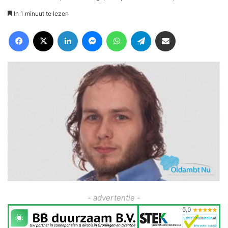
In 1 minuut te lezen
Facebook
X
LinkedIn
Messenger
WhatsApp
Telegram
Deel via Email
- advertentie -