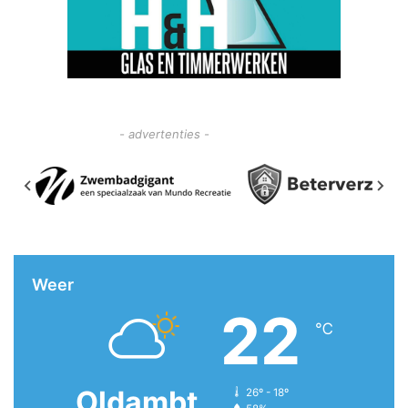
- advertenties -
Weer
22
℃
Oldambt
26º - 18º