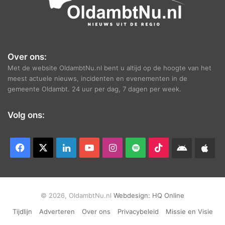
Over ons:
Met de website OldambtNu.nl bent u altijd op de hoogte van het
meest actuele nieuws, incidenten en evenementen in de
gemeente Oldambt. 24 uur per dag, 7 dagen per week.
Volg ons:
Facebook
X
LinkedIn
YouTube
Instagram
Spotify
TikTok
Android
App
app
Ap
© 2026, OldambtNu.nl
Webdesign:
HQ Online
Tijdlijn
Adverteren
Over ons
Privacybeleid
Missie en Visie