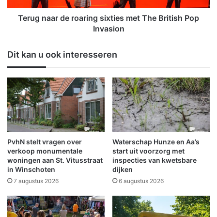
i
r
n
d
Terug naar de roaring sixties met The British Pop
s
e
Invasion
c
r
h
o
Dit kan u ook interesseren
o
a
t
r
e
i
n
n
g
s
i
x
t
PvhN stelt vragen over
Waterschap Hunze en Aa’s
i
verkoop monumentale
start uit voorzorg met
e
woningen aan St. Vitusstraat
inspecties van kwetsbare
in Winschoten
dijken
s
m
7 augustus 2026
6 augustus 2026
e
t
T