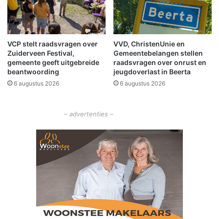
h
e
B
r
VCP stelt raadsvragen over
VVD, ChristenUnie en
i
Zuiderveen Festival,
Gemeentebelangen stellen
t
gemeente geeft uitgebreide
raadsvragen over onrust en
i
beantwoording
jeugdoverlast in Beerta
s
6 augustus 2026
6 augustus 2026
h
P
o
– advertenties –
p
I
n
v
a
s
i
o
n