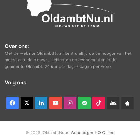
Over ons:
Met de website OldambtNu.nl bent u altijd op de hoogte van het
meest actuele nieuws, incidenten en evenementen in de
gemeente Oldambt. 24 uur per dag, 7 dagen per week.
Volg ons:
Facebook
X
LinkedIn
YouTube
Instagram
Spotify
TikTok
Android
App
app
Ap
© 2026, OldambtNu.nl
Webdesign:
HQ Online