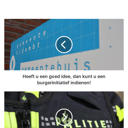
H
e
e
f
t
u
e
e
n
g
Heeft u een goed idee, dan kunt u een
o
burgerinitiatief indienen!
e
d
P
i
o
d
l
e
i
e
t
,
i