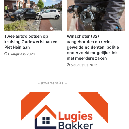
i
a
n
t
b
i
r
e
a
f
k
Twee auto’s botsen op
Winschoter (32)
i
e
kruising Oudewerfslaan en
aangehouden na reeks
n
n
Piet Heinlaan
geweldsincidenten; politie
d
i
onderzoekt mogelijke link
6 augustus 2026
i
n
met meerdere zaken
e
W
6 augustus 2026
n
i
e
n
n
s
– advertenties –
!
c
h
o
t
e
n