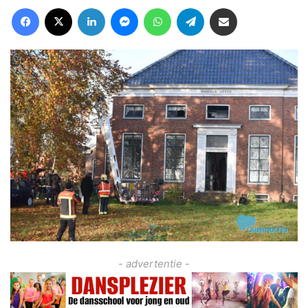
Facebook
X
LinkedIn
Messenger
WhatsApp
Telegram
Deel via Email
- advertentie -