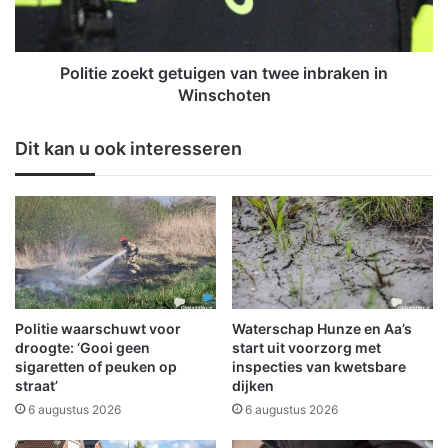
d
e
a
z
n
o
k
e
Politie zoekt getuigen van twee inbraken in
u
k
Winschoten
n
t
t
g
Dit kan u ook interesseren
u
e
e
t
e
u
n
i
b
g
u
e
r
n
g
v
e
a
Politie waarschuwt voor
Waterschap Hunze en Aa’s
r
n
droogte: ‘Gooi geen
start uit voorzorg met
i
t
sigaretten of peuken op
inspecties van kwetsbare
n
straat’
dijken
w
i
e
6 augustus 2026
6 augustus 2026
t
e
i