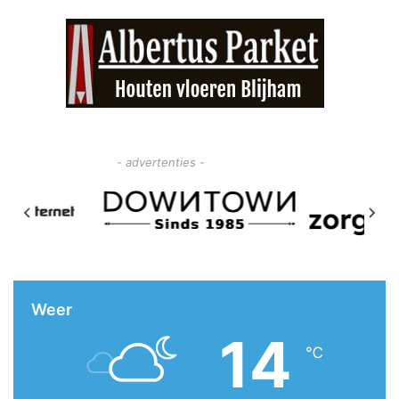
- advertenties -
Weer
14
℃