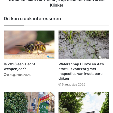
v
w
Klinker
i
i
e
n
Dit kan u ook interesseren
r
t
e
1
n
e
i
p
n
r
D
i
e
j
K
s
l
o
Is 2026 een slecht
Waterschap Hunze en Aa’s
i
p
wespenjaar?
start uit voorzorg met
n
E
inspecties van kwetsbare
8 augustus 2026
k
dijken
e
e
n
6 augustus 2026
r
a
!
k
t
e
r