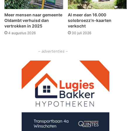
f
e
Meer mensen naar gemeente
Al meer dan 16.000
s
Oldambt verhuisd dan
solobroezz’n-kaarten
t
vertrokken in 2025
verkocht
i
4 augustus 2026
30 juli 2026
v
a
l
– advertenties –
D
e
K
l
i
n
k
e
r