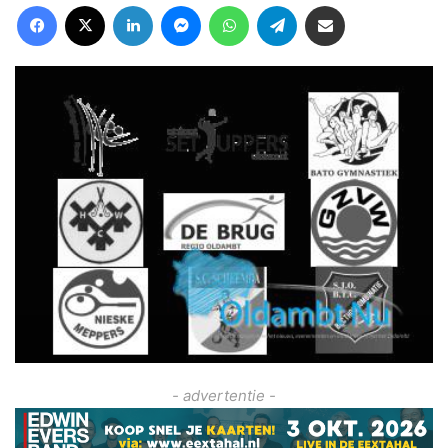
Facebook
X
LinkedIn
Messenger
WhatsApp
Telegram
Deel via Email
- advertentie -