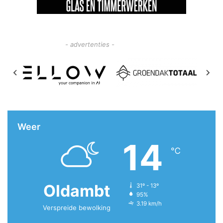
- advertenties -
Weer
14
℃
Oldambt
31º - 13º
95%
3.19 km/h
Verspreide bewolking