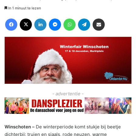
In 1 minuut te lezen
Facebook
X
LinkedIn
Messenger
WhatsApp
Telegram
Deel via Email
- advertentie -
Winschoten –
De winterperiode komt stukje bij beetje
dichterbij: truien en sjaals, rode neuzen, warme