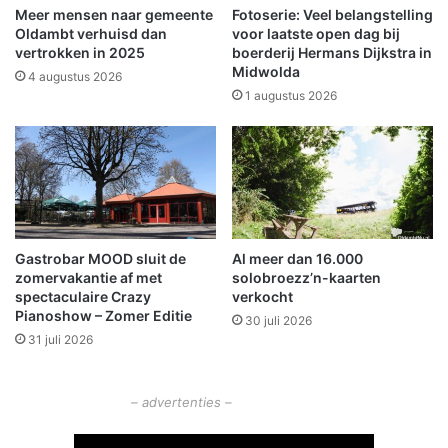
e
,
Meer mensen naar gemeente
Fotoserie: Veel belangstelling
m
k
Oldambt verhuisd dan
voor laatste open dag bij
d
e
vertrokken in 2025
boerderij Hermans Dijkstra in
a
Midwolda
r
4 augustus 2026
s
1 augustus 2026
t
m
a
r
k
t
e
Gastrobar MOOD sluit de
Al meer dan 16.000
n
zomervakantie af met
solobroezz’n-kaarten
f
spectaculaire Crazy
verkocht
i
Pianoshow – Zomer Editie
30 juli 2026
g
31 juli 2026
u
r
a
– advertenties –
n
t