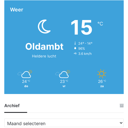
Weer
15
℃
Oldambt
24º - 14º
96%
3.6 km/h
Heldere lucht
24
23
26
℃
℃
℃
do
vr
za
Archief
A
r