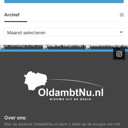
Archief
A
r
c
h
i
e
f
Over ons:
Met de website OldambtNu.nl bent u altijd op de hoogte van het