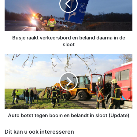
e
r
a
a
k
t
Busje raakt verkeersbord en beland daarna in de
v
sloot
e
r
A
k
u
e
t
e
o
r
b
s
o
b
t
o
s
r
t
d
t
Auto botst tegen boom en belandt in sloot (Update)
e
e
n
g
Dit kan u ook interesseren
b
e