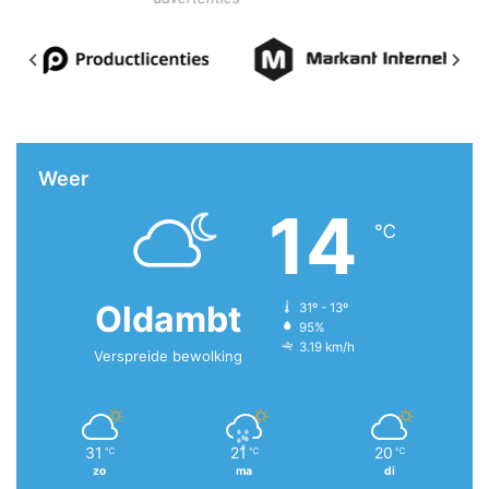
Weer
14
℃
Oldambt
31º - 13º
95%
3.19 km/h
Verspreide bewolking
31
21
20
℃
℃
℃
zo
ma
di