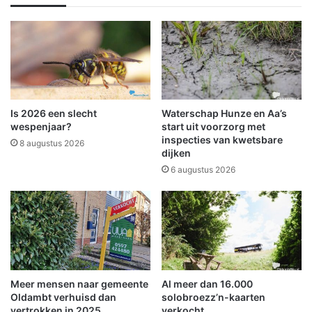
e
n
l
b
a
o
n
o
d
m
d
e
a
n
a
b
Is 2026 een slecht
Waterschap Hunze en Aa’s
r
e
wespenjaar?
start uit voorzorg met
n
l
inspecties van kwetsbare
8 augustus 2026
a
dijken
a
i
n
6 augustus 2026
n
d
d
t
e
i
s
n
l
s
o
l
o
o
Meer mensen naar gemeente
Al meer dan 16.000
t
o
Oldambt verhuisd dan
solobroezz’n-kaarten
t
vertrokken in 2025
verkocht