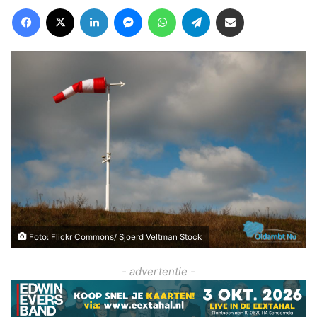
Facebook
X
LinkedIn
Messenger
WhatsApp
Telegram
Deel via Email
Foto: Flickr Commons/ Sjoerd Veltman Stock
- advertentie -