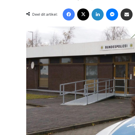
Facebook
X
LinkedIn
Messenger
Deel via Email
Deel dit artikel: