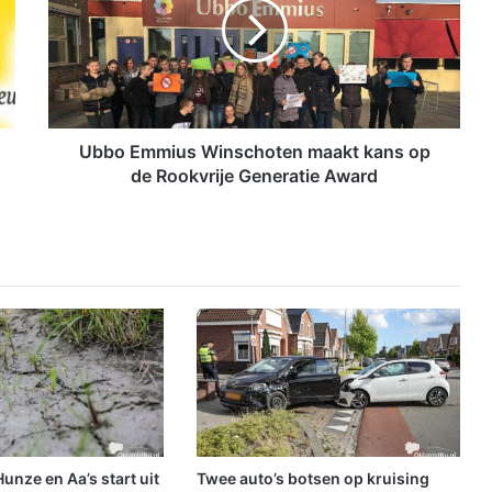
o
E
m
m
i
u
s
Ubbo Emmius Winschoten maakt kans op
W
de Rookvrije Generatie Award
i
n
s
c
h
o
t
e
n
m
a
a
k
nze en Aa’s start uit
Twee auto’s botsen op kruising