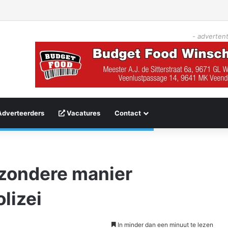
- advertent
Adverteerders
Vacatures
Contact
jzondere manier
lizei
In minder dan een minuut te lezen