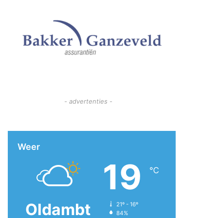
- advertenties -
Weer
19
℃
Oldambt
21º - 16º
84%