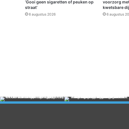
‘Gooi geen sigaretten of peuken op
voorzorg met
straat’
kwetsbare di
6 augustus 2026
6 augustus 2