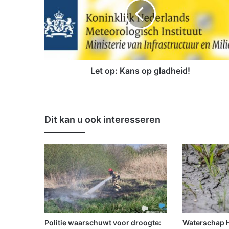
o
p
:
K
a
n
s
Let op: Kans op gladheid!
o
p
g
l
Dit kan u ook interesseren
a
d
h
e
i
d
!
Politie waarschuwt voor droogte:
Waterschap Hu