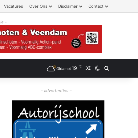
Vacatures
Over Ons
Disclaimer
Contact
ie -
℃
19
Willekeurig artikel
Switch skin
Zoeken
Oldambt
– advertenties –