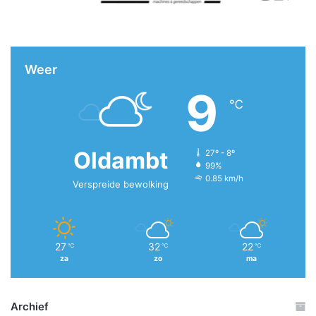
Weer
9
℃
Oldambt
27º - 8º
99%
0.85 km/h
Verspreide bewolking
27
32
22
℃
℃
℃
za
zo
ma
Archief