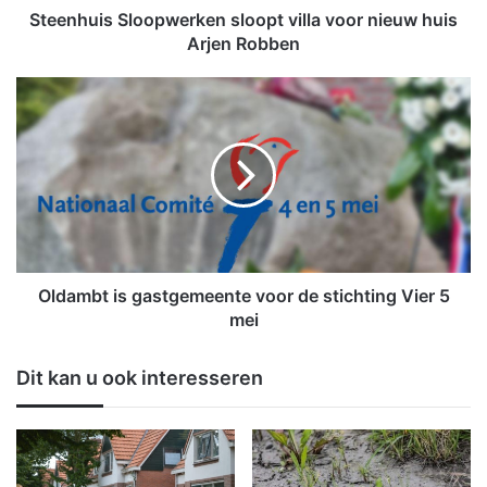
S
Steenhuis Sloopwerken sloopt villa voor nieuw huis
l
Arjen Robben
o
o
O
p
l
w
d
e
a
r
m
k
b
e
t
n
i
s
s
l
g
Oldambt is gastgemeente voor de stichting Vier 5
o
a
mei
o
s
p
t
Dit kan u ook interesseren
t
g
v
e
i
m
l
e
l
e