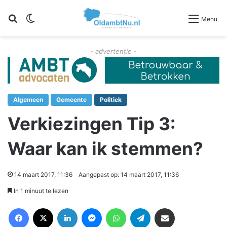
Zoeken
Switch skin
Menu
- advertentie -
Algemeen
Gemeente
Politiek
Verkiezingen Tip 3:
Waar kan ik stemmen?
14 maart 2017, 11:36
Aangepast op: 14 maart 2017, 11:36
In 1 minuut te lezen
Facebook
X
LinkedIn
Messenger
WhatsApp
Telegram
Deel via Email