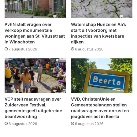
a
n
v
t
o
e
o
v
PvhN stelt vragen over
Waterschap Hunze en Aa’s
r
o
verkoop monumentale
start uit voorzorg met
n
o
woningen aan St. Vitusstraat
inspecties van kwetsbare
i
in Winschoten
dijken
r
e
d
7 augustus 2026
6 augustus 2026
u
e
w
s
h
t
u
i
i
c
s
h
A
t
VCP stelt raadsvragen over
VVD, ChristenUnie en
r
i
Zuiderveen Festival,
Gemeentebelangen stellen
j
n
gemeente geeft uitgebreide
raadsvragen over onrust en
e
g
beantwoording
jeugdoverlast in Beerta
n
V
6 augustus 2026
6 augustus 2026
R
i
o
e