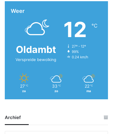
Weer
12
℃
Oldambt
27º - 12º
99%
0.24 km/h
Verspreide bewolking
27
33
22
℃
℃
℃
za
zo
ma
Archief