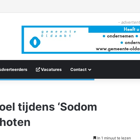
- advertent
Adverteerders
Vacatures
Contact
oel tijdens ‘Sodom
choten
In 1 minuut te lezen