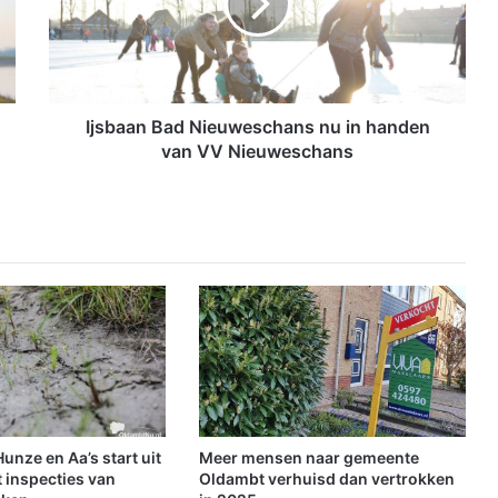
a
a
n
B
a
d
Ijsbaan Bad Nieuweschans nu in handen
N
van VV Nieuweschans
i
e
u
w
e
s
c
h
a
n
s
n
u
nze en Aa’s start uit
Meer mensen naar gemeente
i
 inspecties van
Oldambt verhuisd dan vertrokken