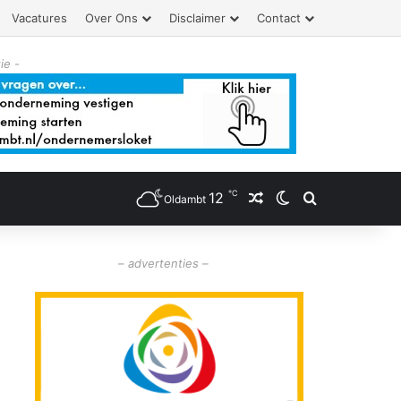
Vacatures
Over Ons
Disclaimer
Contact
ie -
℃
12
Willekeurig artikel
Switch skin
Zoeken
Oldambt
– advertenties –