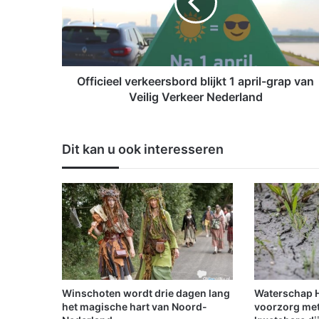
c
i
e
e
l
v
Officieel verkeersbord blijkt 1 april-grap van
e
Veilig Verkeer Nederland
r
k
e
Dit kan u ook interesseren
e
r
s
b
o
r
d
b
l
i
Winschoten wordt drie dagen lang
Waterschap Hu
j
het magische hart van Noord-
voorzorg met