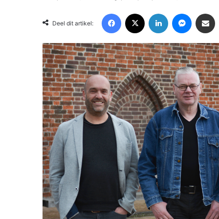
Facebook
X
LinkedIn
Messenger
Deel via Email
Deel dit artikel: