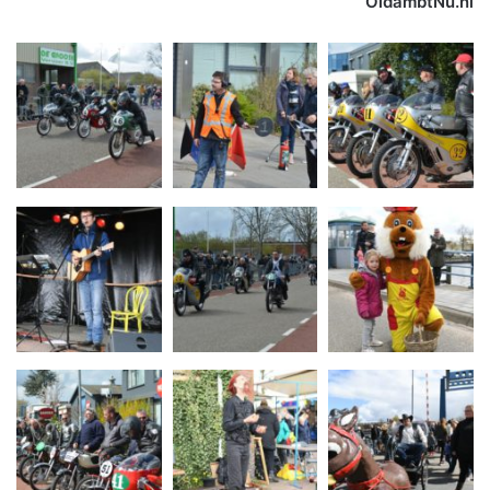
OldambtNu.nl