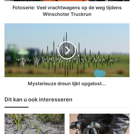
e
:
Fotoserie: Veel vrachtwagens op de weg tijdens
V
Winschoter Truckrun
e
e
M
l
y
v
s
r
t
a
e
c
r
h
i
t
e
w
u
a
z
Mysterieuze dreun lijkt opgelost...
g
e
e
d
Dit kan u ook interesseren
n
r
s
e
o
u
p
n
d
l
e
i