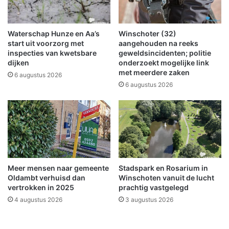
w
j
e
k
g
t
Waterschap Hunze en Aa’s
Winschoter (32)
t
o
start uit voorzorg met
aangehouden na reeks
i
p
inspecties van kwetsbare
geweldsincidenten; politie
j
dijken
onderzoekt mogelijke link
g
met meerdere zaken
d
e
6 augustus 2026
e
l
6 augustus 2026
n
o
s
s
W
t
i
.
n
.
s
.
c
Meer mensen naar gemeente
Stadspark en Rosarium in
h
Oldambt verhuisd dan
Winschoten vanuit de lucht
o
vertrokken in 2025
prachtig vastgelegd
t
4 augustus 2026
3 augustus 2026
e
r
T