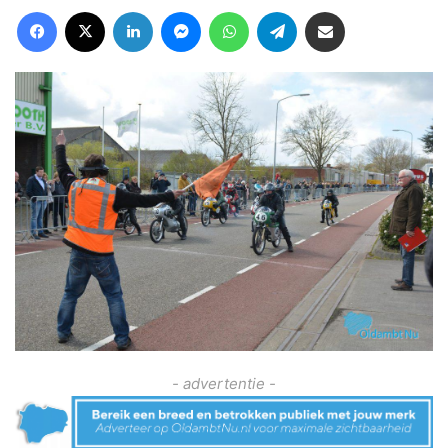
Facebook
X
LinkedIn
Messenger
WhatsApp
Telegram
Deel via Email
- advertentie -