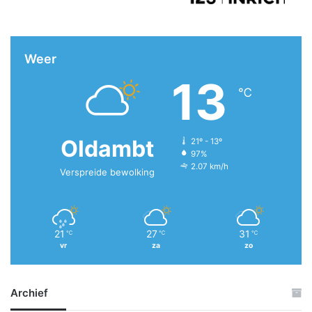
Weer
13
℃
Oldambt
21º - 13º
97%
2.07 km/h
Verspreide bewolking
21
27
31
℃
℃
℃
vr
za
zo
Archief