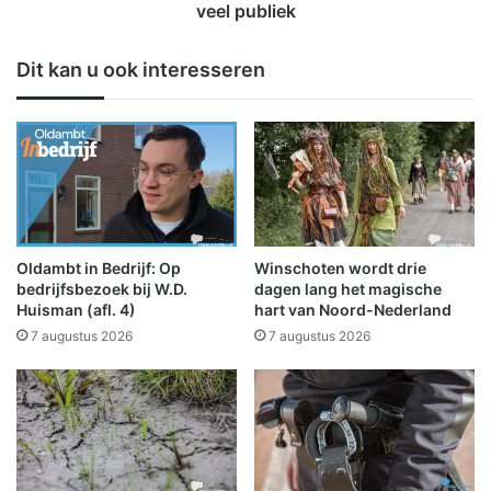
p
V
veel publiek
a
i
r
j
Dit kan u ook interesseren
a
f
d
d
i
e
e
e
s
d
i
i
n
t
B
i
e
e
Oldambt in Bedrijf: Op
Winschoten wordt drie
e
W
bedrijfsbezoek bij W.D.
dagen lang het magische
r
i
Huisman (afl. 4)
hart van Noord-Nederland
t
n
7 augustus 2026
7 augustus 2026
a
s
c
h
o
t
e