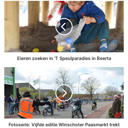
E
i
e
r
e
n
z
o
e
k
Eieren zoeken in 'T Speulparadies in Beerta
e
n
F
i
o
n
t
'
o
T
s
S
e
p
r
e
i
u
e
l
:
Fotoserie: Vijfde editie Winschoter Paasmarkt trekt