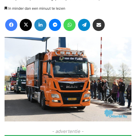
In minder dan een minuut te lezen
Facebook
X
LinkedIn
Messenger
WhatsApp
Telegram
Deel via Email
- advertentie -