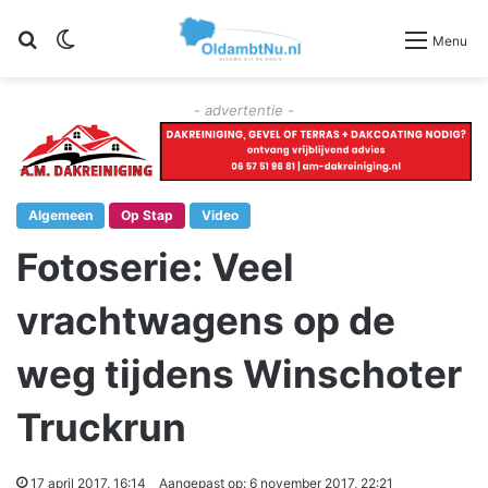
Zoeken
Switch skin
Menu
- advertentie -
Algemeen
Op Stap
Video
Fotoserie: Veel
vrachtwagens op de
weg tijdens Winschoter
Truckrun
17 april 2017, 16:14
Aangepast op: 6 november 2017, 22:21