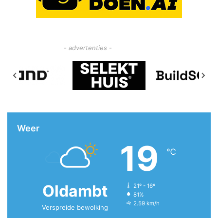
- advertenties -
Weer
19
℃
Oldambt
21º - 16º
81%
2.59 km/h
Verspreide bewolking