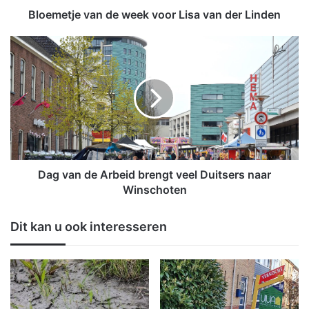
v
Bloemetje van de week voor Lisa van der Linden
a
n
D
d
a
e
g
w
v
e
a
e
n
k
d
v
e
o
A
o
r
Dag van de Arbeid brengt veel Duitsers naar
r
b
Winschoten
L
e
i
i
Dit kan u ook interesseren
s
d
a
b
v
r
a
e
n
n
d
g