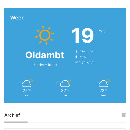
Weer
19
℃
Oldambt
27º - 18º
75%
1.34 km/h
Heldere lucht
27
32
22
℃
℃
℃
za
zo
ma
Archief