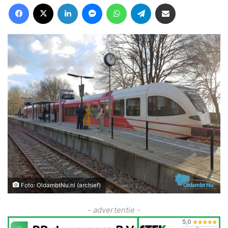
Facebook
X
LinkedIn
Messenger
WhatsApp
Telegram
Deel via Email
Foto: OldambtNu.nl (archief)
- advertentie -