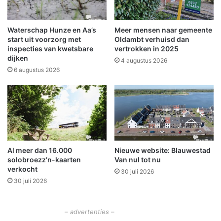
e
t
r
v
L
e
Waterschap Hunze en Aa’s
Meer mensen naar gemeente
i
e
start uit voorzorg met
Oldambt verhuisd dan
n
l
inspecties van kwetsbare
vertrokken in 2025
d
dijken
D
4 augustus 2026
e
u
6 augustus 2026
n
i
t
s
e
r
s
n
Al meer dan 16.000
Nieuwe website: Blauwestad
a
solobroezz’n-kaarten
Van nul tot nu
a
verkocht
30 juli 2026
r
30 juli 2026
W
i
n
– advertenties –
s