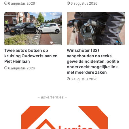
z
6 augustus 2026
6 augustus 2026
i
c
h
z
o
r
g
Twee auto’s botsen op
Winschoter (32)
e
kruising Oudewerfslaan en
aangehouden na reeks
n
Piet Heinlaan
geweldsincidenten; politie
o
onderzoekt mogelijke link
6 augustus 2026
v
met meerdere zaken
e
6 augustus 2026
r
i
n
– advertenties –
k
r
i
m
p