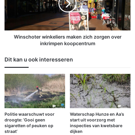
O
c
G
h
e
o
n
t
F
e
C
r
Winschoter winkeliers maken zich zorgen over
G
w
inkrimpen koopcentrum
r
i
o
n
Dit kan u ook interesseren
n
k
i
e
n
l
g
i
e
e
n
r
s
m
a
Politie waarschuwt voor
Waterschap Hunze en Aa’s
k
droogte: ‘Gooi geen
start uit voorzorg met
e
sigaretten of peuken op
inspecties van kwetsbare
straat’
dijken
n