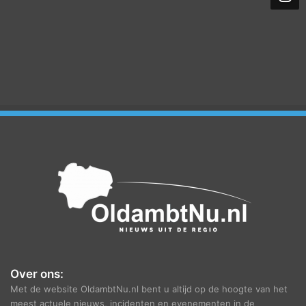
e
f
Over ons:
Met de website OldambtNu.nl bent u altijd op de hoogte van het
meest actuele nieuws, incidenten en evenementen in de