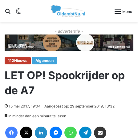
Zoeken
Switch skin
Menu
- advertentie -
112Nieuws
Algemeen
LET OP! Spookrijder op
de A7
15 mei 2017, 19:04
Aangepast op: 29 september 2019, 13:32
In minder dan een minuut te lezen
Facebook
X
LinkedIn
Messenger
WhatsApp
Telegram
Deel via Email