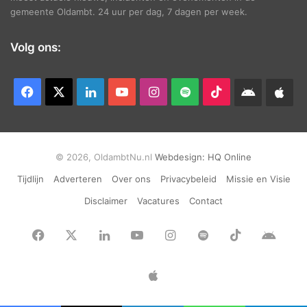
gemeente Oldambt. 24 uur per dag, 7 dagen per week.
Volg ons:
Facebook
X
LinkedIn
YouTube
Instagram
Spotify
TikTok
Android
App
app
Ap
© 2026, OldambtNu.nl
Webdesign:
HQ Online
Tijdlijn
Adverteren
Over ons
Privacybeleid
Missie en Visie
Disclaimer
Vacatures
Contact
Facebook
X
LinkedIn
YouTube
Instagram
Spotify
TikTok
Andr
app
Apple