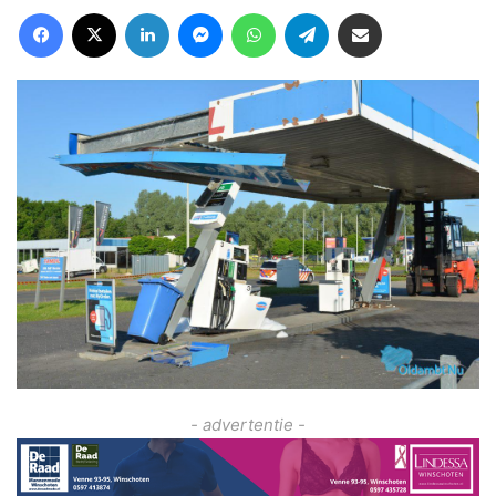
Facebook
X
LinkedIn
Messenger
WhatsApp
Telegram
Deel via Email
- advertentie -