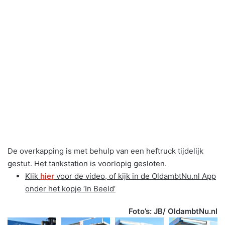
De overkapping is met behulp van een heftruck tijdelijk
gestut. Het tankstation is voorlopig gesloten.
Klik
hier
voor de video, of kijk in de OldambtNu.nl App
onder het kopje ‘In Beeld’
Foto’s: JB/ OldambtNu.nl