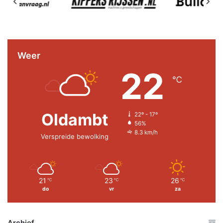
Weer
22
℃
Oldambt
22º - 17º
56%
8.3 km/h
Verspreide bewolking
21
23
26
℃
℃
℃
do
vr
za
Archief