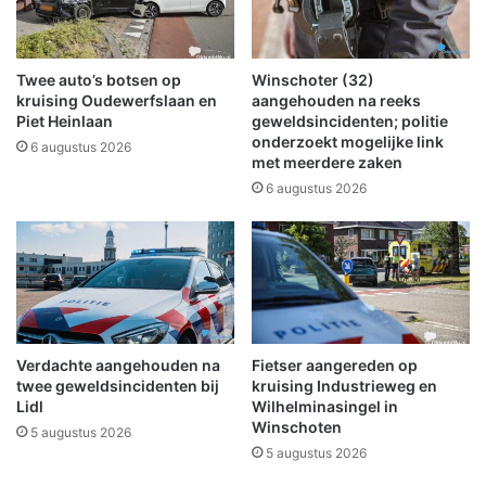
i
n
n
i
g
h
c
a
Twee auto’s botsen op
Winschoter (32)
u
a
kruising Oudewerfslaan en
aangehouden na reeks
l
r
Piet Heinlaan
geweldsincidenten; politie
t
onderzoekt mogelijke link
n
6 augustus 2026
met meerdere zaken
u
i
r
e
6 augustus 2026
e
u
l
w
e
e
p
w
r
i
o
n
j
k
Verdachte aangehouden na
Fietser aangereden op
e
e
twee geweldsincidenten bij
kruising Industrieweg en
c
l
Lidl
Wilhelminasingel in
t
i
Winschoten
5 augustus 2026
e
n
5 augustus 2026
n
W
i