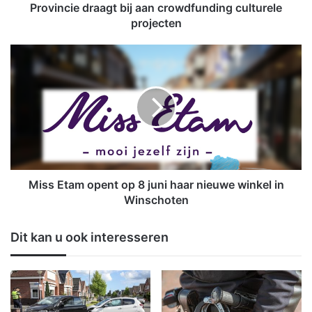
d
Provincie draagt bij aan crowdfunding culturele
r
projecten
a
a
M
g
i
t
s
b
s
i
E
j
t
a
a
a
m
n
o
c
p
Miss Etam opent op 8 juni haar nieuwe winkel in
r
e
Winschoten
o
n
w
t
Dit kan u ook interesseren
d
o
f
p
u
8
n
j
d
u