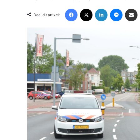
Facebook
X
LinkedIn
Messenger
Deel via Email
Deel dit artikel: