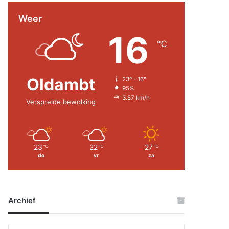
Weer
16
℃
Oldambt
23º - 16º
95%
3.57 km/h
Verspreide bewolking
23
22
27
℃
℃
℃
do
vr
za
Archief