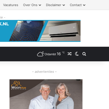
Vacatures
Over Ons
Disclaimer
Contact
ie -
℃
16
Willekeurig artikel
Switch skin
Zoeken
Oldambt
– advertenties –