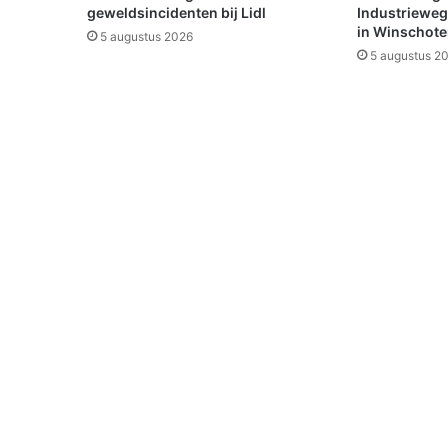
P
geweldsincidenten bij Lidl
Industrieweg
.
in Winschot
5 augustus 2026
v
5 augustus 2
a
n
D
i
j
k
s
t
r
a
a
t