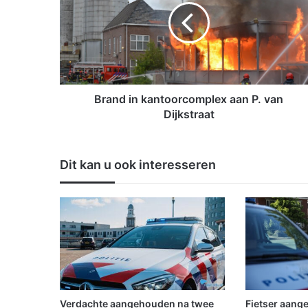
n
d
i
n
k
a
n
Brand in kantoorcomplex aan P. van
t
Dijkstraat
o
o
r
Dit kan u ook interesseren
c
o
m
p
l
e
x
a
a
n
Verdachte aangehouden na twee
Fietser aang