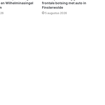
a
 en Wilhelminasingel
frontale botsing met auto in
n
en
Finsterwolde
t
026
5 augustus 2026
o
o
r
p
a
n
d
W
i
n
s
c
h
o
t
e
n
(