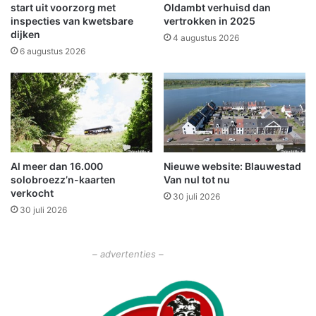
m
e
start uit voorzorg met
Oldambt verhuisd dan
e
w
inspecties van kwetsbare
vertrokken in 2025
e
dijken
e
4 augustus 2026
n
r
6 augustus 2026
t
k
e
e
D
r
e
?
l
H
f
a
z
n
Al meer dan 16.000
Nieuwe website: Blauwestad
i
g
solobroezz’n-kaarten
Van nul tot nu
j
d
verkocht
l
30 juli 2026
i
30 juli 2026
r
e
c
– advertenties –
t
o
p
!