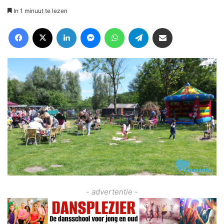
In 1 minuut te lezen
Facebook
X
LinkedIn
Messenger
WhatsApp
Telegram
Deel via Email
- advertentie -