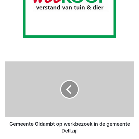
G
e
m
e
e
n
t
e
O
l
Gemeente Oldambt op werkbezoek in de gemeente
d
Delfzijl
a