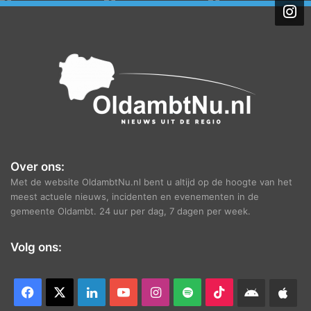
i
e
f
Over ons:
Met de website OldambtNu.nl bent u altijd op de hoogte van het
meest actuele nieuws, incidenten en evenementen in de
gemeente Oldambt. 24 uur per dag, 7 dagen per week.
Volg ons:
Facebook
X
LinkedIn
YouTube
Instagram
Spotify
TikTok
Android
App