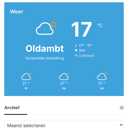
Weer
17
℃
Oldambt
21º - 16º
96%
2.09 km/h
Verspreide bewolking
21
27
31
℃
℃
℃
vr
za
zo
Archief
A