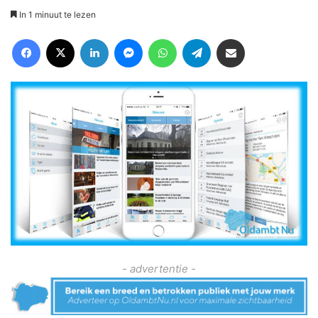
In 1 minuut te lezen
Facebook
X
LinkedIn
Messenger
WhatsApp
Telegram
Deel via Email
- advertentie -