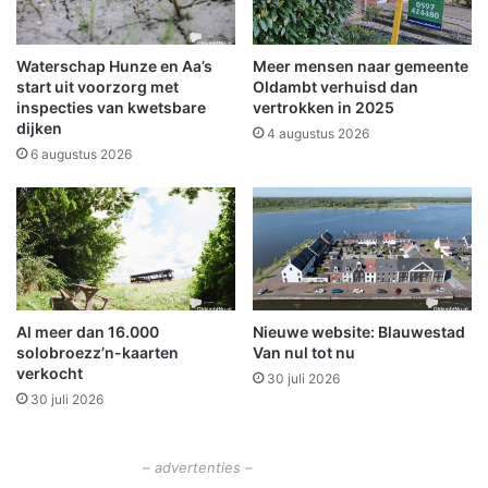
l
v
s
o
e
o
Waterschap Hunze en Aa’s
Meer mensen naar gemeente
1
r
start uit voorzorg met
Oldambt verhuisd dan
1
M
inspecties van kwetsbare
vertrokken in 2025
2
dijken
i
4 augustus 2026
-
n
6 augustus 2026
m
e
e
k
l
e
d
M
i
i
n
d
g
d
Al meer dan 16.000
Nieuwe website: Blauwestad
e
e
solobroezz’n-kaarten
Van nul tot nu
n
l
verkocht
30 juli 2026
j
30 juli 2026
a
n
s
– advertenties –