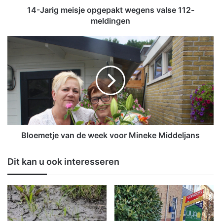
e
14-Jarig meisje opgepakt wegens valse 112-
i
meldingen
s
j
B
e
l
o
o
p
e
g
m
e
e
p
t
a
j
k
e
t
v
Bloemetje van de week voor Mineke Middeljans
w
a
e
n
Dit kan u ook interesseren
g
d
e
e
n
w
s
e
v
e
a
k