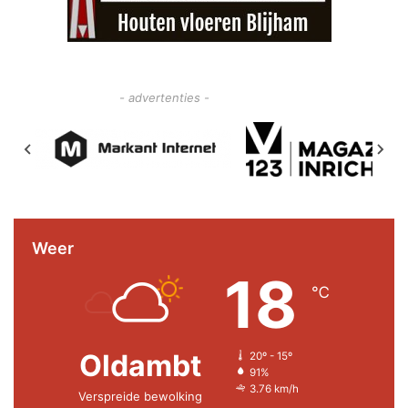
- advertenties -
Weer
18
℃
Oldambt
20º - 15º
91%
3.76 km/h
Verspreide bewolking