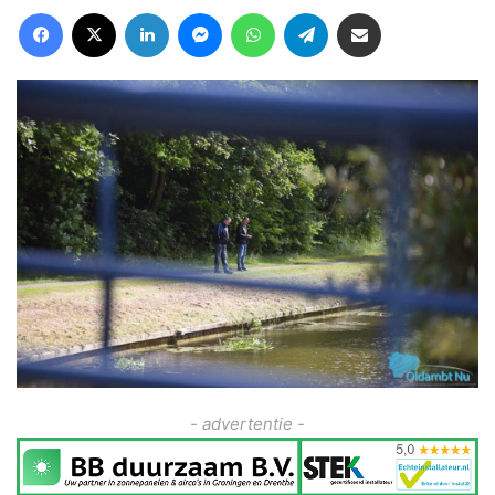
Facebook
X
LinkedIn
Messenger
WhatsApp
Telegram
Deel via Email
- advertentie -