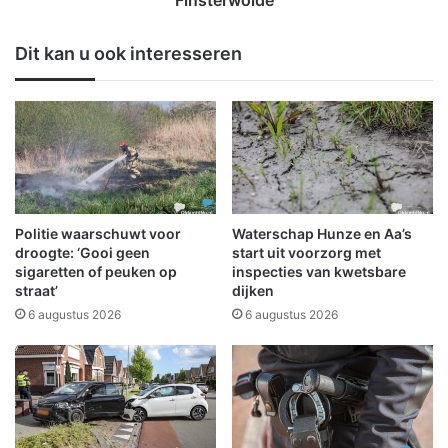
l
c
a
h
Dit kan u ook interesseren
a
a
t
a
s
m
k
b
o
e
m
t
t
r
i
e
n
f
Politie waarschuwt voor
Waterschap Hunze en Aa’s
W
t
droogte: ‘Gooi geen
start uit voorzorg met
i
v
sigaretten of peuken op
inspecties van kwetsbare
n
straat’
dijken
e
s
r
6 augustus 2026
6 augustus 2026
c
m
h
i
o
s
t
t
e
e
n
m