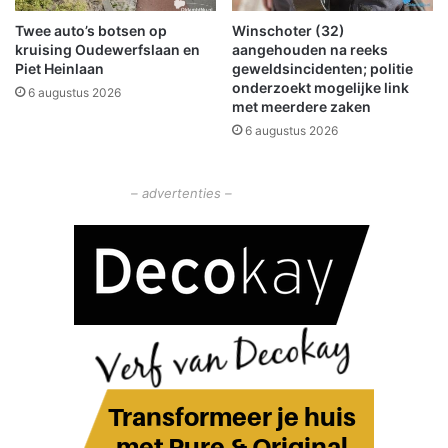
a
Twee auto’s botsen op
Winschoter (32)
n
kruising Oudewerfslaan en
aangehouden na reeks
u
Piet Heinlaan
geweldsincidenten; politie
i
onderzoekt mogelijke link
6 augustus 2026
t
met meerdere zaken
F
6 augustus 2026
i
n
s
– advertenties –
t
e
r
w
o
l
d
e