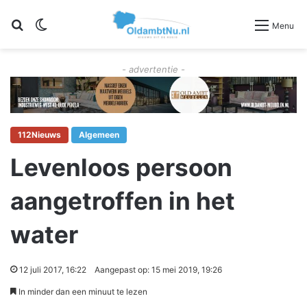
Zoeken
Switch skin
Menu
- advertentie -
112Nieuws
Algemeen
Levenloos persoon
aangetroffen in het
water
12 juli 2017, 16:22
Aangepast op: 15 mei 2019, 19:26
In minder dan een minuut te lezen