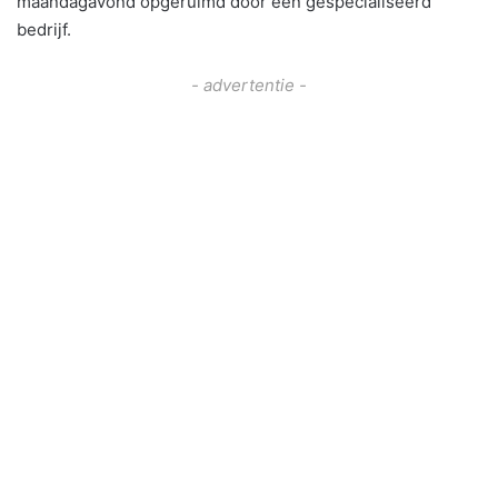
maandagavond opgeruimd door een gespecialiseerd
bedrijf.
- advertentie -