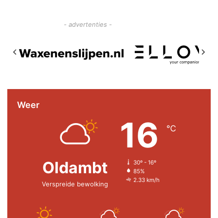
- advertenties -
Weer
16
℃
Oldambt
30º - 16º
85%
2.33 km/h
Verspreide bewolking