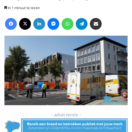
In 1 minuut te lezen
Facebook
X
LinkedIn
Messenger
WhatsApp
Telegram
Deel via Email
- advertentie -