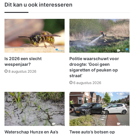
s
Dit kan u ook interesseren
n
c
p
h
e
r
r
i
d
j
i
f
r
j
e
e
c
i
Is 2026 een slecht
Politie waarschuwt voor
t
n
wespenjaar?
droogte: ‘Gooi geen
d
v
sigaretten of peuken op
8 augustus 2026
i
straat’
o
c
o
6 augustus 2026
h
r
t
R
w
U
e
N
g
W
e
i
n
n
Waterschap Hunze en Aa’s
Twee auto’s botsen op
s
s