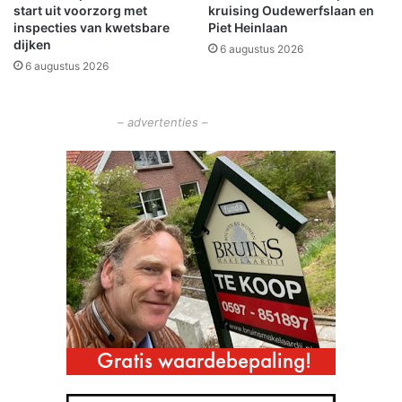
start uit voorzorg met
kruising Oudewerfslaan en
s
c
inspecties van kwetsbare
Piet Heinlaan
l
h
dijken
6 augustus 2026
e
o
6 augustus 2026
c
t
h
e
t
n
– advertenties –
e
v
z
o
o
o
r
r
g
0
0
:
0
0
u
u
r
!