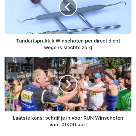
d
a
r
t
s
p
r
Tandartspraktijk Winschoten per direct dicht
a
wegens slechte zorg
k
t
L
i
a
j
a
k
t
W
s
i
t
n
e
s
k
c
a
h
n
Laatste kans: schrijf je in voor RUN Winschoten
o
s
voor 00:00 uur!
t
:
e