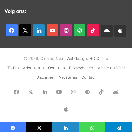
Volg ons:
Facebook
X
LinkedIn
YouTube
Instagram
Spotify
TikTok
Android
App
app
Ap
© 2026, OldambtNu.nl
Webdesign:
HQ Online
Tijdlijn
Adverteren
Over ons
Privacybeleid
Missie en Visie
Disclaimer
Vacatures
Contact
Facebook
X
LinkedIn
YouTube
Instagram
Spotify
TikTok
Andr
app
Apple
App