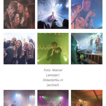
Foto: Marcel
Lameijer/
OldambtNu.nl
(archief)