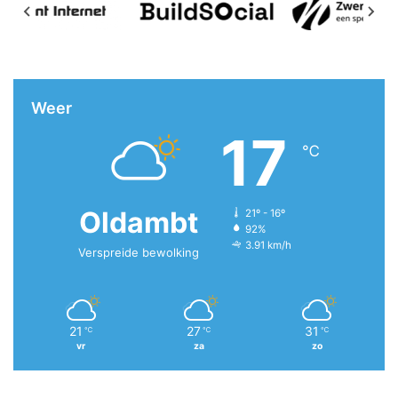
Weer
17
℃
Oldambt
21º - 16º
92%
3.91 km/h
Verspreide bewolking
21
27
31
℃
℃
℃
vr
za
zo