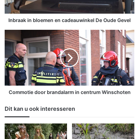
k
i
n
b
Inbraak in bloemen en cadeauwinkel De Oude Gevel
l
o
C
e
o
m
m
e
m
n
o
e
t
n
i
c
e
a
d
d
o
Commotie door brandalarm in centrum Winschoten
e
o
a
r
Dit kan u ook interesseren
u
b
w
r
i
a
n
n
k
d