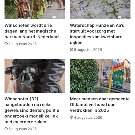
e
a
l
l
D
a
e
r
Winschoten wordt drie
Waterschap Hunze en Aa’s
O
m
dagen lang het magische
start uit voorzorg met
u
i
hart van Noord-Nederland
inspecties van kwetsbare
dijken
d
n
7 augustus 2026
e
c
6 augustus 2026
G
e
e
n
v
t
e
r
l
u
m
W
Winschoter (32)
Meer mensen naar gemeente
i
aangehouden na reeks
Oldambt verhuisd dan
n
geweldsincidenten; politie
vertrokken in 2025
s
onderzoekt mogelijke link
4 augustus 2026
c
met meerdere zaken
h
6 augustus 2026
o