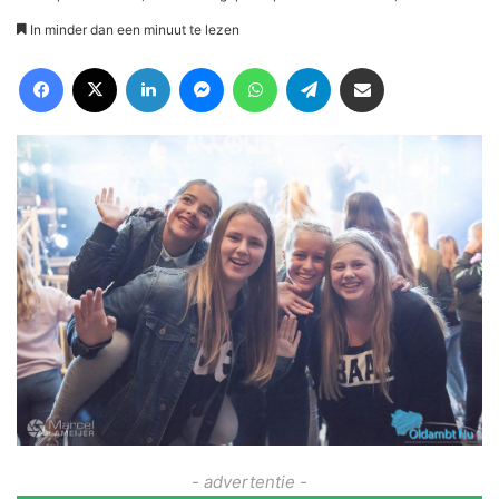
In minder dan een minuut te lezen
Facebook
X
LinkedIn
Messenger
WhatsApp
Telegram
Deel via Email
- advertentie -