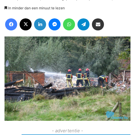
In minder dan een minuut te lezen
Facebook
X
LinkedIn
Messenger
WhatsApp
Telegram
Deel via Email
- advertentie -