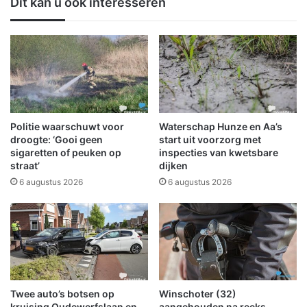
Dit kan u ook interesseren
m
d
d
w
a
e
:
e
G
r
y
:
m
'
z
G
a
e
Politie waarschuwt voor
Waterschap Hunze en Aa’s
a
e
droogte: ‘Gooi geen
start uit voorzorg met
l
n
sigaretten of peuken op
inspecties van kwetsbare
g
straat’
dijken
v
e
e
6 augustus 2026
6 augustus 2026
s
r
l
b
o
a
t
n
e
d
n
t
e
u
Twee auto’s botsen op
Winschoter (32)
n
s
kruising Oudewerfslaan en
aangehouden na reeks