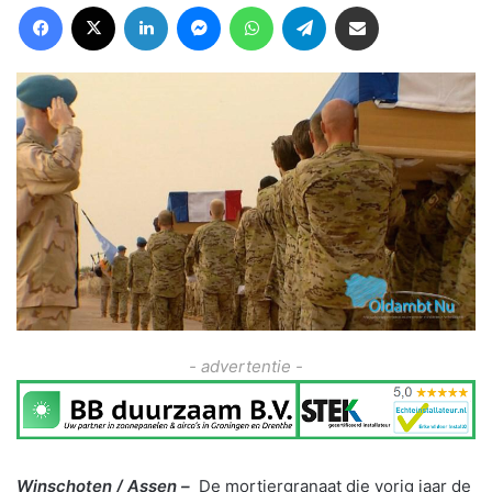
Facebook
X
LinkedIn
Messenger
WhatsApp
Telegram
Deel via Email
- advertentie -
Winschoten / Assen –
De mortiergranaat die vorig jaar de