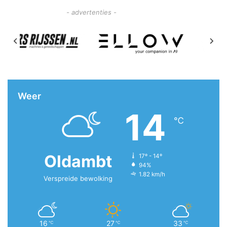
- advertenties -
Weer
14
℃
Oldambt
17º - 14º
94%
1.82 km/h
Verspreide bewolking
16
27
33
℃
℃
℃