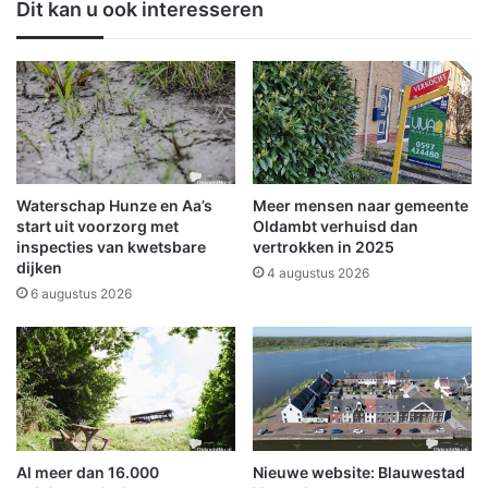
Dit kan u ook interesseren
e
m
r
i
i
t
j
o
e
p
n
e
o
n
p
t
i
e
Waterschap Hunze en Aa’s
Meer mensen naar gemeente
n
e
start uit voorzorg met
Oldambt verhuisd dan
W
r
inspecties van kwetsbare
vertrokken in 2025
i
dijken
s
4 augustus 2026
n
t
6 augustus 2026
s
e
c
T
h
o
o
e
t
r
e
i
n
s
Al meer dan 16.000
Nieuwe website: Blauwestad
t