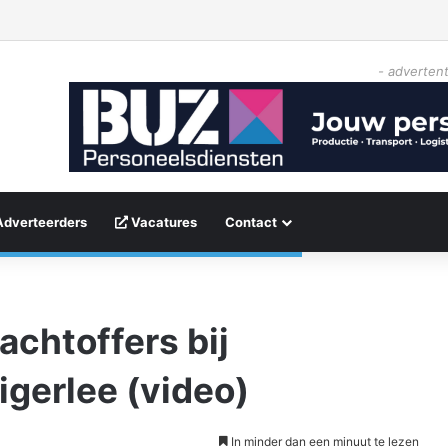
- advertent
Adverteerders
Vacatures
Contact
chtoffers bij
igerlee (video)
In minder dan een minuut te lezen