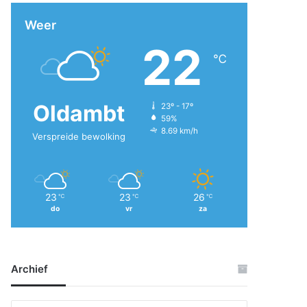
Weer
22
℃
Oldambt
23º - 17º
59%
8.69 km/h
Verspreide bewolking
23
23
26
℃
℃
℃
do
vr
za
Archief