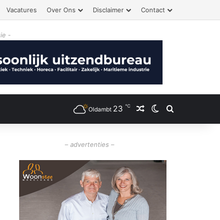
Vacatures
Over Ons
Disclaimer
Contact
ie -
℃
23
Willekeurig artikel
Switch skin
Zoeken
Oldambt
– advertenties –