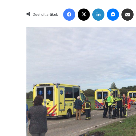
Facebook
X
LinkedIn
Messenger
Deel via Email
Deel dit artikel: