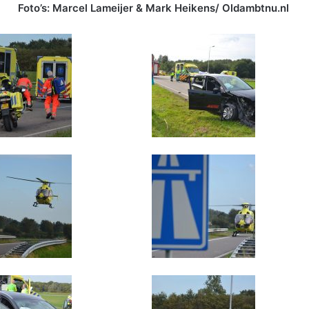
Foto’s: Marcel Lameijer & Mark Heikens/ Oldambtnu.nl