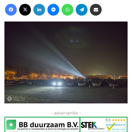
Facebook
X
LinkedIn
Messenger
WhatsApp
Telegram
Deel via Email
- advertentie -