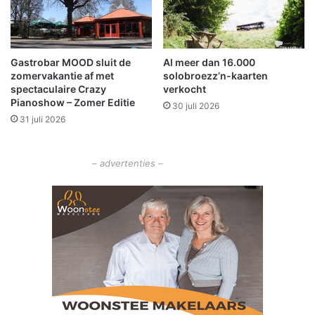
a
t
n
g
e
Gastrobar MOOD sluit de
Al meer dan 16.000
n
zomervakantie af met
solobroezz’n-kaarten
o
spectaculaire Crazy
verkocht
n
Pianoshow – Zomer Editie
30 juli 2026
t
31 juli 2026
s
n
a
– advertenties –
p
t
e
s
t
i
e
r