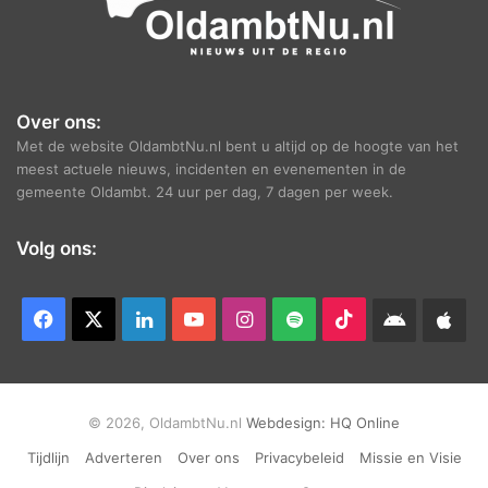
Over ons:
Met de website OldambtNu.nl bent u altijd op de hoogte van het
meest actuele nieuws, incidenten en evenementen in de
gemeente Oldambt. 24 uur per dag, 7 dagen per week.
Volg ons:
Facebook
X
LinkedIn
YouTube
Instagram
Spotify
TikTok
Android
App
app
Ap
© 2026, OldambtNu.nl
Webdesign:
HQ Online
Tijdlijn
Adverteren
Over ons
Privacybeleid
Missie en Visie