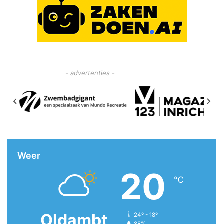
- advertenties -
Weer
20
℃
Oldambt
24º - 18º
88%