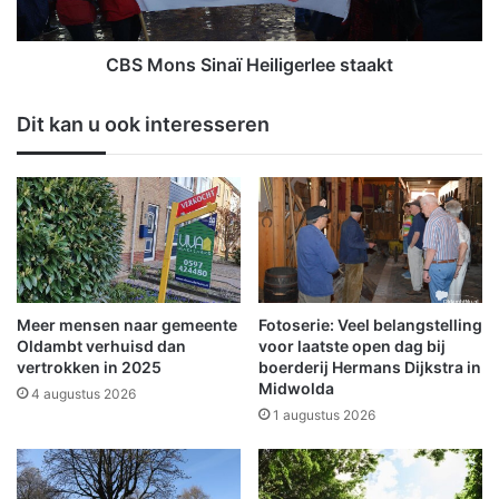
e
S
n
i
b
n
CBS Mons Sinaï Heiligerlee staakt
u
a
r
ï
Dit kan u ook interesseren
c
H
h
e
t
i
i
l
n
i
W
g
i
e
n
r
s
l
Meer mensen naar gemeente
Fotoserie: Veel belangstelling
c
e
Oldambt verhuisd dan
voor laatste open dag bij
h
e
vertrokken in 2025
boerderij Hermans Dijkstra in
o
Midwolda
s
4 augustus 2026
t
t
1 augustus 2026
e
a
n
a
v
k