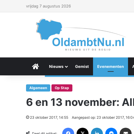
vrijdag 7 augustus 2026
Menu Item
Nieuws
Gemist
Evenementen
Algemeen
Op Stap
6 en 13 november: Al
23 oktober 2017, 14:55
Aangepast op: 23 oktober 2017, 16:0
Facebook
X
LinkedIn
Messenger
Deel via Email
Deel dit artikel: