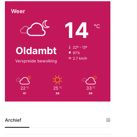
Weer
14
℃
Oldambt
22º - 13º
97%
2.7 km/h
Verspreide bewolking
22
25
33
℃
℃
℃
vr
za
zo
Archief