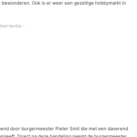
e bewonderen. Ook is er weer een gezellige hobbymarkt in
dvertentie -
opend door burgermeester Pieter Smit die met een daverend
angeeft. Direct na deze handeling neemt de burgermeester