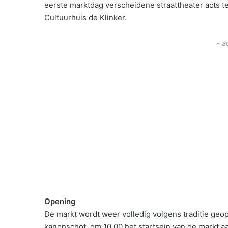
eerste marktdag verscheidene straattheater acts t
Cultuurhuis de Klinker.
- a
Opening
De markt wordt weer volledig volgens traditie ge
kanonschot om 10.00 het startsein van de markt a