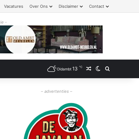
Vacatures
Over Ons
Disclaimer
Contact
ie -
℃
13
Willekeurig artikel
Switch skin
Zoeken
Oldambt
– advertenties –