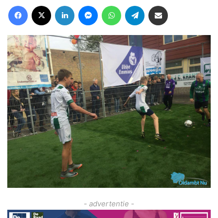
Facebook
X
LinkedIn
Messenger
WhatsApp
Telegram
Deel via Email
- advertentie -