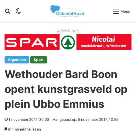
Zoeken
Switch skin
Menu
- advertentie -
Algemeen
Sport
Wethouder Bard Boon
opent kunstgrasveld op
plein Ubbo Emmius
1 november 2017, 20:08
Aangepast op: 5 november 2017, 10:55
In 1 minuut te lezen