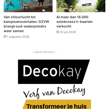
d
e
u
Van chloorlucht tot
Al meer dan 16.000
r
kampioensverhalen: GZVW
solobroezz’n-kaarten
e
brengt oud-waterpoloërs
verkocht
n
weer samen
30 juli 2026
v
1 augustus 2026
o
o
r
– advertenties –
m
a
n
t
e
l
z
o
r
g
e