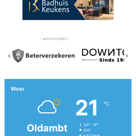
- advertenties -
Weer
21
℃
Oldambt
24º - 18º
83%
6.87 km/h