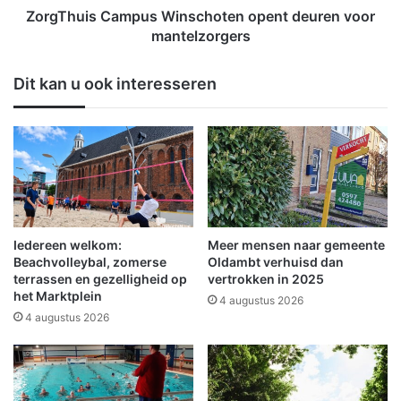
s
C
ZorgThuis Campus Winschoten opent deuren voor
t
a
mantelzorgers
b
m
l
p
Dit kan u ook interesseren
a
u
d
s
k
W
o
i
r
n
v
s
e
c
n
h
o
Iedereen welkom:
Meer mensen naar gemeente
t
Beachvolleybal, zomerse
Oldambt verhuisd dan
e
terrassen en gezelligheid op
vertrokken in 2025
het Marktplein
n
4 augustus 2026
o
4 augustus 2026
p
e
n
t