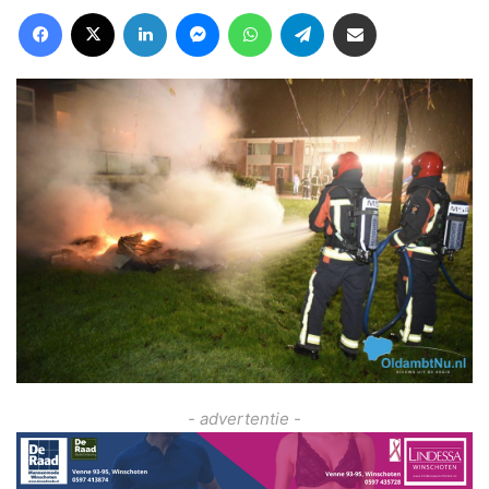
Facebook
X
LinkedIn
Messenger
WhatsApp
Telegram
Deel via Email
- advertentie -