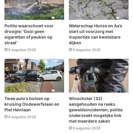
w
e
e
r
d
e
e
n
Politie waarschuwt voor
Waterschap Hunze en Aa’s
r
i
droogte: ‘Gooi geen
start uit voorzorg met
o
g
sigaretten of peuken op
inspecties van kwetsbare
m
straat’
dijken
i
g
n
6 augustus 2026
6 augustus 2026
r
g
o
S
o
c
t
h
s
e
u
e
c
m
Twee auto’s botsen op
Winschoter (32)
c
d
kruising Oudewerfslaan en
aangehouden na reeks
e
a
Piet Heinlaan
geweldsincidenten; politie
s
o
onderzoekt mogelijke link
6 augustus 2026
p
met meerdere zaken
i
6 augustus 2026
n