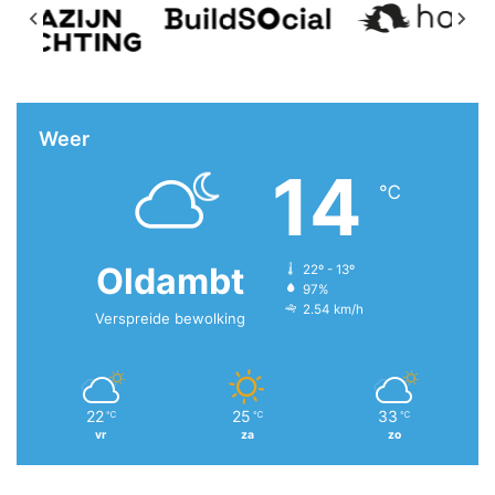
Weer
14
℃
Oldambt
22º - 13º
97%
2.54 km/h
Verspreide bewolking
22
25
33
℃
℃
℃
vr
za
zo