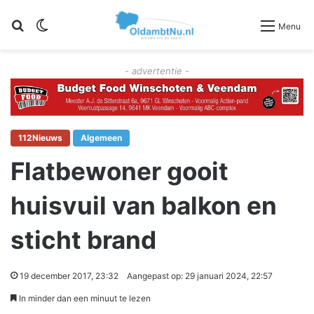
Zoeken
Switch skin
Menu
- advertentie -
112Nieuws
Algemeen
Flatbewoner gooit
huisvuil van balkon en
sticht brand
19 december 2017, 23:32
Aangepast op: 29 januari 2024, 22:57
In minder dan een minuut te lezen