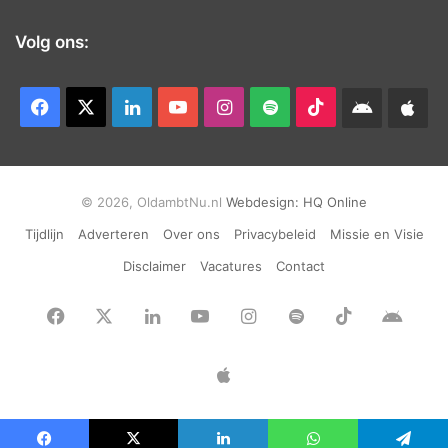
Volg ons:
Facebook
X
LinkedIn
YouTube
Instagram
Spotify
TikTok
Android
App
app
Ap
© 2026, OldambtNu.nl
Webdesign:
HQ Online
Tijdlijn
Adverteren
Over ons
Privacybeleid
Missie en Visie
Disclaimer
Vacatures
Contact
Facebook
X
LinkedIn
YouTube
Instagram
Spotify
TikTok
Andr
app
Apple
App