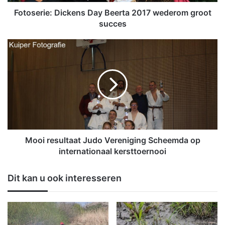
e
:
Fotoserie: Dickens Day Beerta 2017 wederom groot
D
succes
i
c
M
k
o
e
o
n
i
s
r
D
e
a
s
y
u
B
l
e
t
Mooi resultaat Judo Vereniging Scheemda op
e
a
internationaal kersttoernooi
r
a
t
t
Dit kan u ook interesseren
a
J
2
u
0
d
1
o
7
V