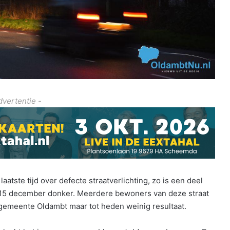
dvertentie -
tste tijd over defecte straatverlichting, zo is een deel
s 15 december donker. Meerdere bewoners van deze straat
 gemeente Oldambt maar tot heden weinig resultaat.