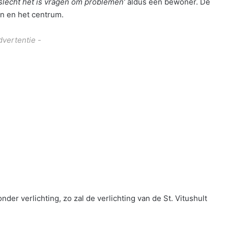
 slecht het is vragen om problemen’
aldus een bewoner. De
on en het centrum.
dvertentie -
der verlichting, zo zal de verlichting van de St. Vitushult