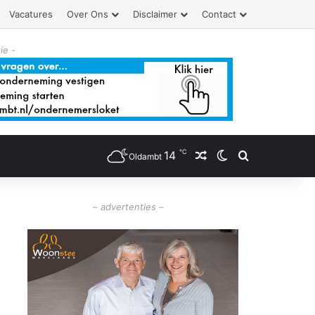
Vacatures
Over Ons
Disclaimer
Contact
ie -
℃
14
Willekeurig artikel
Switch skin
Zoeken
Oldambt
– advertenties –