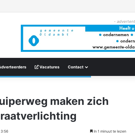
- advertent
Adverteerders
Vacatures
Contact
uiperweg maken zich
raatverlichting
13:56
In 1 minuut te lezen