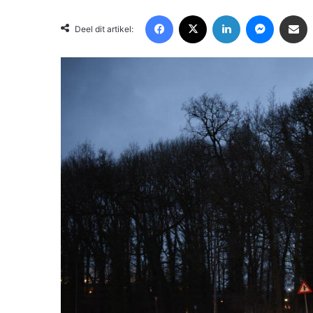
Facebook
X
LinkedIn
Messenger
Deel via Email
Deel dit artikel: