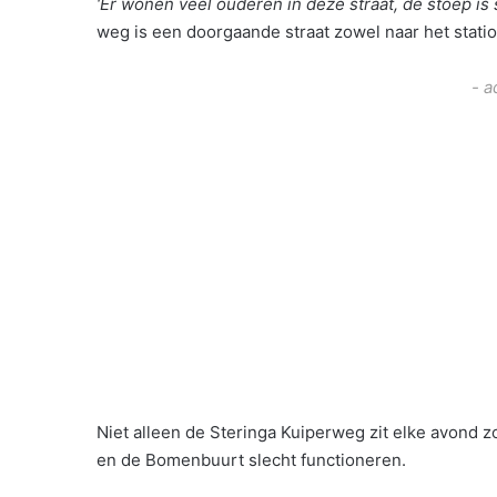
‘Er wonen veel ouderen in deze straat, de stoep is
weg is een doorgaande straat zowel naar het stati
- a
Niet alleen de Steringa Kuiperweg zit elke avond zon
en de Bomenbuurt slecht functioneren.