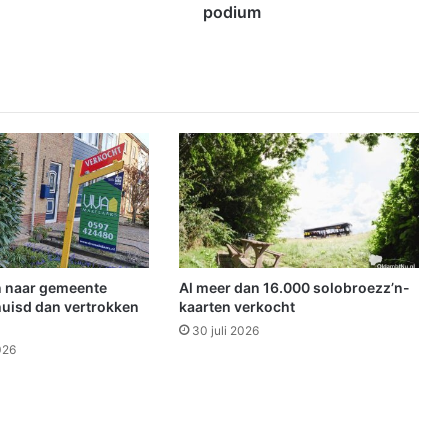
o
podium
s
h
o
w
o
p
e
e
n
u
i
t
v
 naar gemeente
Al meer dan 16.000 solobroezz’n-
e
uisd dan vertrokken
kaarten verkocht
r
30 juli 2026
k
026
o
c
h
t