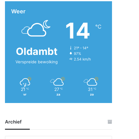
Weer
14
℃
Oldambt
21º - 14º
97%
2.54 km/h
Verspreide bewolking
21
27
31
℃
℃
℃
vr
za
zo
Archief