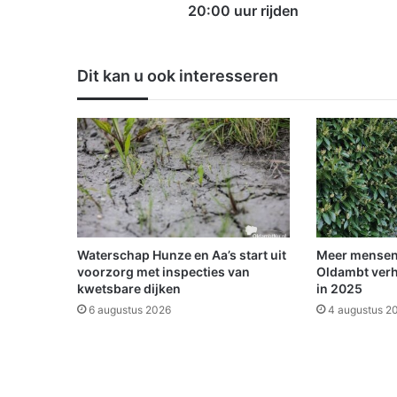
t
20:00 uur rijden
r
e
i
Dit kan u ook interesseren
n
e
n
o
p
o
u
d
e
j
Waterschap Hunze en Aa’s start uit
Meer mensen
a
voorzorg met inspecties van
Oldambt verh
a
kwetsbare dijken
in 2025
r
6 augustus 2026
4 augustus 2
s
a
v
o