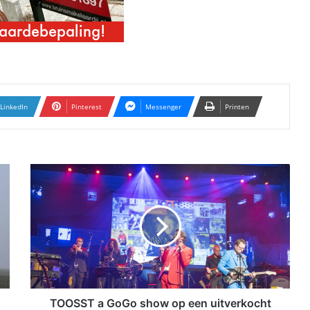
LinkedIn
Pinterest
Messenger
Printen
T
O
O
S
S
T
a
G
o
G
TOOSST a GoGo show op een uitverkocht