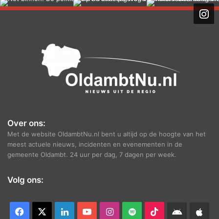
h
i
e
f
Over ons:
Met de website OldambtNu.nl bent u altijd op de hoogte van het
meest actuele nieuws, incidenten en evenementen in de
gemeente Oldambt. 24 uur per dag, 7 dagen per week.
Volg ons:
Facebook
X
LinkedIn
YouTube
Instagram
Spotify
TikTok
Android
App