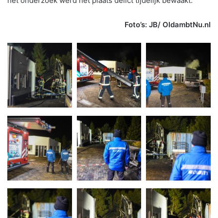
het onderzoek werd het plaats delict tijdelijk bewaakt.
Foto’s: JB/ OldambtNu.nl