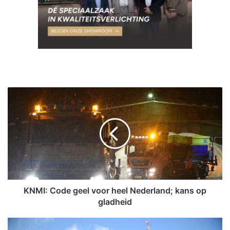
K
N
M
I
:
C
o
d
e
g
KNMI: Code geel voor heel Nederland; kans op
e
gladheid
e
l
V