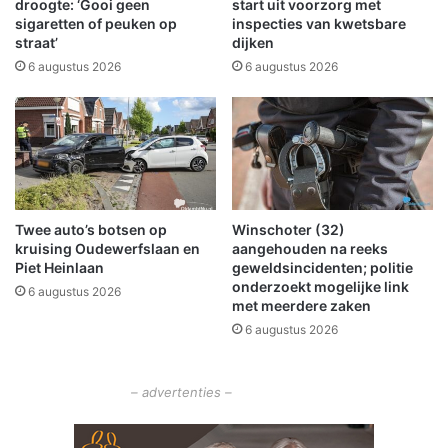
d
droogte: ‘Gooi geen
start uit voorzorg met
o
a
sigaretten of peuken op
inspecties van kwetsbare
p
straat’
dijken
m
g
b
6 augustus 2026
6 augustus 2026
l
t
a
n
d
a
h
a
e
r
i
H
d
e
Twee auto’s botsen op
Winschoter (32)
m
kruising Oudewerfslaan en
aangehouden na reeks
a
Piet Heinlaan
geweldsincidenten; politie
v
onderzoekt mogelijke link
6 augustus 2026
a
met meerdere zaken
n
6 augustus 2026
d
e
b
– advertenties –
a
a
n