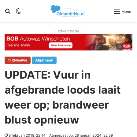
Zoeken
Switch skin
Menu
- advertentie -
112Nieuws
Algemeen
UPDATE: Vuur in
afgebrande loods laait
weer op; brandweer
blust opnieuw
8 februari 2018, 22:14
Aangepast op: 29 januari 2024, 22:59