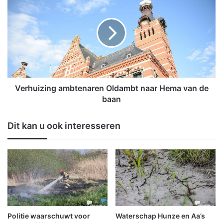
v
e
o
r
o
h
r
u
h
i
e
z
e
i
l
n
N
g
Verhuizing ambtenaren Oldambt naar Hema van de
e
a
baan
d
m
e
b
Dit kan u ook interesseren
r
t
l
e
a
n
n
a
d
r
;
e
k
n
a
O
n
l
Politie waarschuwt voor
Waterschap Hunze en Aa’s
s