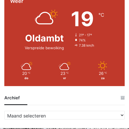
Weer
19
℃
Oldambt
21º - 17º
74%
7.38 km/h
Verspreide bewolking
20
23
26
℃
℃
℃
do
vr
za
Archief
A
r
c