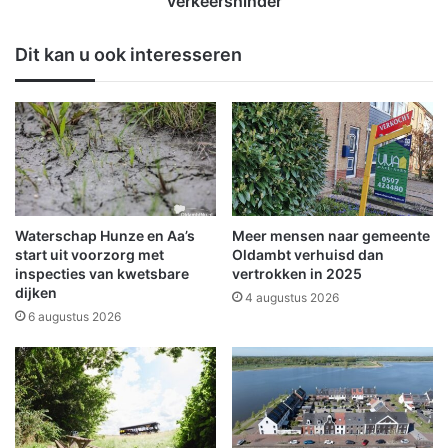
verkeershinder
u
w
k
e
Dit kan u ook interesseren
o
R
v
o
a
o
n
s
L
w
a
e
n
e
g
r
v
Waterschap Hunze en Aa’s
Meer mensen naar gemeente
r
start uit voorzorg met
Oldambt verhuisd dan
i
inspecties van kwetsbare
vertrokken in 2025
dijken
j
4 augustus 2026
n
6 augustus 2026
a
e
r
n
s
t