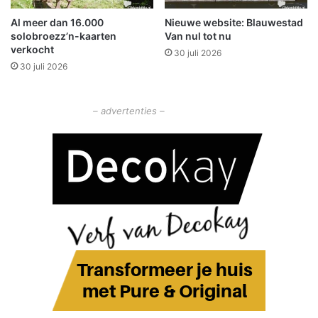
i
Al meer dan 16.000
Nieuwe website: Blauwestad
g
solobroezz’n-kaarten
Van nul tot nu
e
verkocht
30 juli 2026
v
30 juli 2026
e
r
k
– advertenties –
e
e
r
s
h
i
n
d
e
r