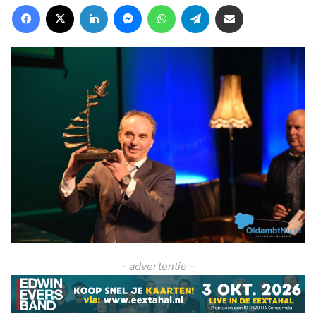
Facebook
X
LinkedIn
Messenger
WhatsApp
Telegram
Deel via Email
- advertentie -