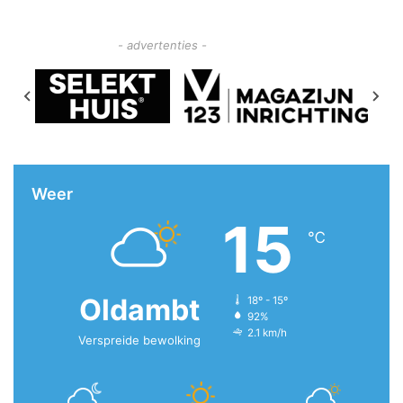
- advertenties -
Weer
15
℃
Oldambt
18º - 15º
92%
2.1 km/h
Verspreide bewolking