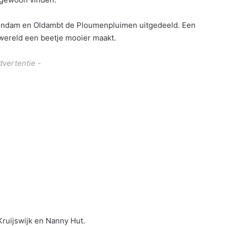
l gewoon vinden.
eendam en Oldambt de Ploumenpluimen uitgedeeld. Een
e wereld een beetje mooier maakt.
dvertentie -
ruijswijk en Nanny Hut.