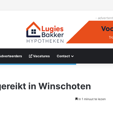
- advertent
Adverteerders
Vacatures
Contact
ereikt in Winschoten
In 1 minuut te lezen