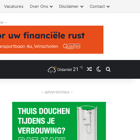
Vacatures
Over Ons
Disclaimer
Contact
ie -
℃
21
Willekeurig artikel
Switch skin
Zoeken
Oldambt
– advertenties –