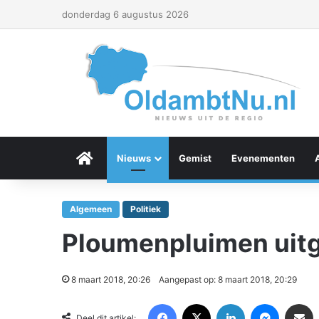
donderdag 6 augustus 2026
Menu Item
Nieuws
Gemist
Evenementen
Algemeen
Politiek
Ploumenpluimen uitg
8 maart 2018, 20:26
Aangepast op: 8 maart 2018, 20:29
Facebook
X
LinkedIn
Messenger
Deel via Email
Deel dit artikel: