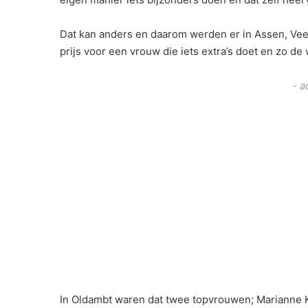
eigen manier iets bijzonders doen en dat zelf hee
Dat kan anders en daarom werden er in Assen, V
prijs voor een vrouw die iets extra’s doet en zo d
- a
In Oldambt waren dat twee topvrouwen; Marianne K