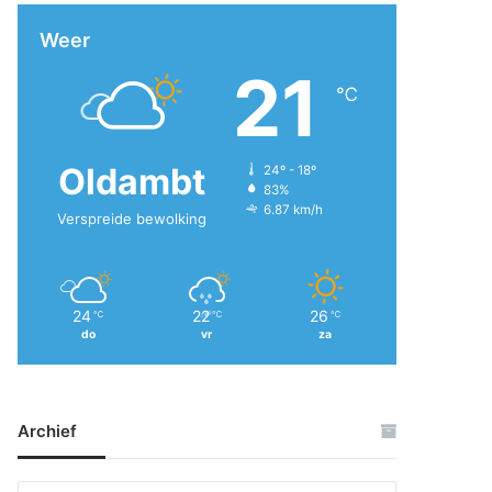
Weer
21
℃
Oldambt
24º - 18º
83%
6.87 km/h
Verspreide bewolking
24
22
26
℃
℃
℃
do
vr
za
Archief