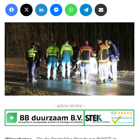
Facebook
X
LinkedIn
Messenger
WhatsApp
Telegram
Deel via Email
- advertentie -