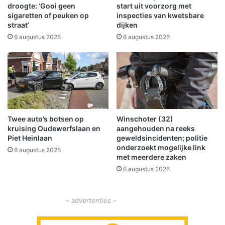
B
v
droogte: ‘Gooi geen
start uit voorzorg met
a
e
sigaretten of peuken op
inspecties van kwetsbare
d
straat’
dijken
r
N
l
6 augustus 2026
6 augustus 2026
i
e
e
d
u
e
w
n
e
n
s
a
c
e
Twee auto’s botsen op
Winschoter (32)
h
e
kruising Oudewerfslaan en
aangehouden na reeks
a
n
Piet Heinlaan
geweldsincidenten; politie
n
z
onderzoekt mogelijke link
6 augustus 2026
s
i
met meerdere zaken
j
6 augustus 2026
d
i
g
– advertenties –
o
n