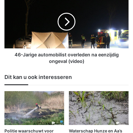
r
6
k
-
z
J
a
a
a
r
m
i
h
g
e
e
d
a
46-Jarige automobilist overleden na eenzijdig
e
u
ongeval (video)
n
t
G
o
Dit kan u ook interesseren
r
m
o
o
n
b
i
i
n
l
g
i
e
s
n
t
-
o
Politie waarschuwt voor
Waterschap Hunze en Aa’s