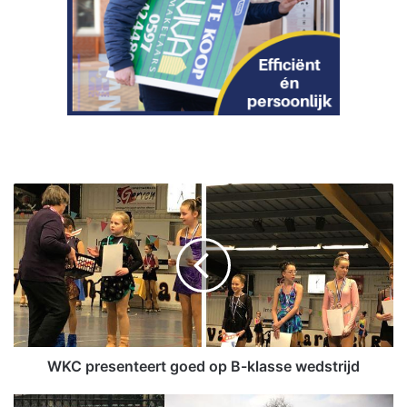
W
K
C
p
r
e
s
e
n
t
WKC presenteert goed op B-klasse wedstrijd
e
e
P