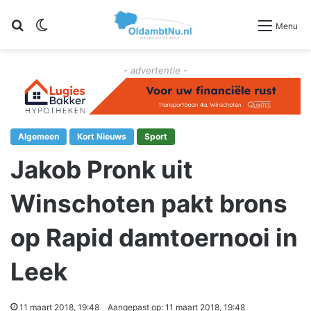
Zoeken
Switch skin
Menu
- advertentie -
Algemeen
Kort Nieuws
Sport
Jakob Pronk uit
Winschoten pakt brons
op Rapid damtoernooi in
Leek
11 maart 2018, 19:48
Aangepast op: 11 maart 2018, 19:48