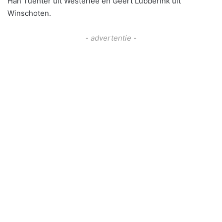
Han Tuenter uit Westerlee en Geert Lubberink uit
Winschoten.
- advertentie -