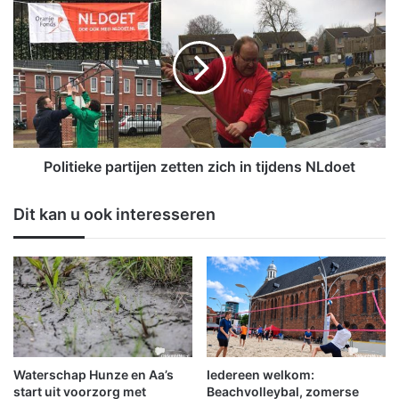
r
o
t
l
g
i
o
t
e
i
d
e
o
k
p
e
B
p
Politieke partijen zetten zich in tijdens NLdoet
-
a
k
r
Dit kan u ook interesseren
l
t
a
i
s
j
s
e
e
n
w
z
e
e
d
t
s
t
Waterschap Hunze en Aa’s
Iedereen welkom:
t
e
start uit voorzorg met
Beachvolleybal, zomerse