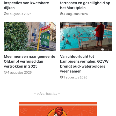
r
n
inspecties van kwetsbare
terrassen en gezelligheid op
dijken
het Marktplein
i
z
j
i
6 augustus 2026
4 augustus 2026
d
c
h
i
n
t
i
j
Meer mensen naar gemeente
Van chloorlucht tot
d
Oldambt verhuisd dan
kampioensverhalen: GZVW
e
vertrokken in 2025
brengt oud-waterpoloërs
n
weer samen
4 augustus 2026
s
1 augustus 2026
N
L
d
– advertenties –
o
e
t