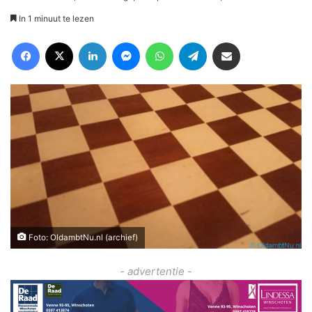
In 1 minuut te lezen
Facebook
X
LinkedIn
Messenger
WhatsApp
Telegram
Deel via Email
Foto: OldambtNu.nl (archief)
- advertentie -