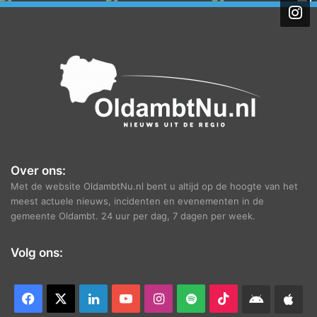
i
e
f
Over ons:
Met de website OldambtNu.nl bent u altijd op de hoogte van het
meest actuele nieuws, incidenten en evenementen in de
gemeente Oldambt. 24 uur per dag, 7 dagen per week.
Volg ons:
Facebook
X
LinkedIn
YouTube
Instagram
Spotify
TikTok
Android
App