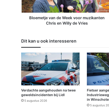
t
j
e
v
Bloemetje van de Week voor muzikanten
a
Chris en Willy de Vries
n
d
e
Dit kan u ook interesseren
W
e
e
k
v
o
o
r
m
u
Verdachte aangehouden na twee
Fietser aang
z
geweldsincidenten bij Lidl
Industrieweg
i
in Winschot
5 augustus 2026
k
5 augustus 2