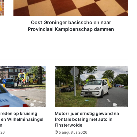
o
n
i
n
Oost Groninger basisscholen naar
g
Provinciaal Kampioenschap dammen
e
r
b
a
s
i
s
s
c
h
o
l
e
ereden op kruising
Motorrijder ernstig gewond na
n
 en Wilhelminasingel
frontale botsing met auto in
n
en
Finsterwolde
a
026
5 augustus 2026