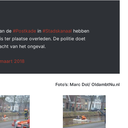
aan de
#Postkade
in
#Stadskanaal
hebben
s ter plaatse overleden. De politie doet
acht van het ongeval.
 maart 2018
Foto’s: Marc Dol/ OldambtNu.nl