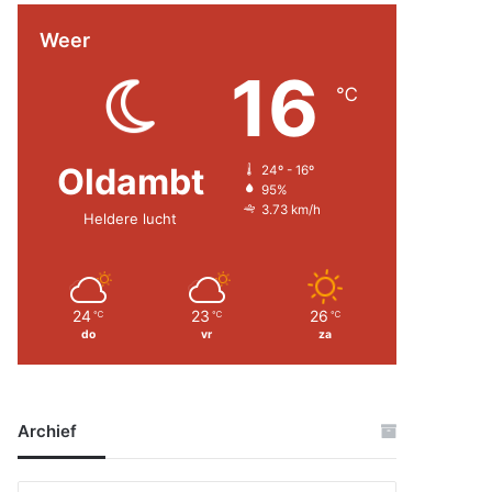
Weer
16
℃
Oldambt
24º - 16º
95%
3.73 km/h
Heldere lucht
24
23
26
℃
℃
℃
do
vr
za
Archief