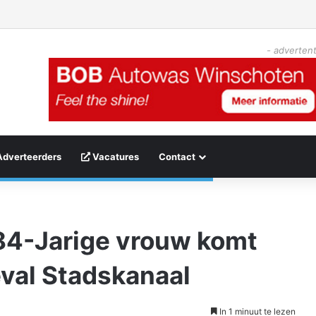
- advertent
Adverteerders
Vacatures
Contact
84-Jarige vrouw komt
eval Stadskanaal
In 1 minuut te lezen