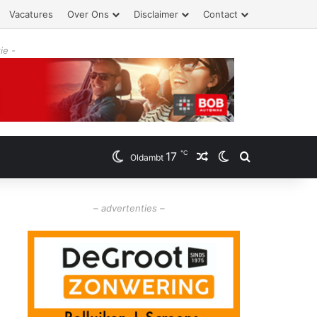
Vacatures
Over Ons
Disclaimer
Contact
ie -
℃
17
Willekeurig artikel
Switch skin
Zoeken
Oldambt
– advertenties –