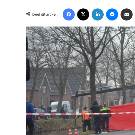
Facebook
X
LinkedIn
Messenger
Deel via Email
Deel dit artikel: