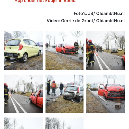
App onder het kopje ‘In Beeld’
Foto’s: JB/ OldambtNu.nl
Video: Gerrie de Groot/ OldambtNu.nl