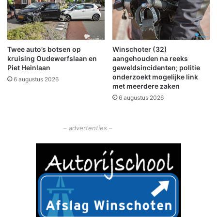
W
o
i
s
n
v
s
a
Twee auto’s botsen op
Winschoter (32)
c
n
kruising Oudewerfslaan en
aangehouden na reeks
h
a
Piet Heinlaan
geweldsincidenten; politie
o
l
onderzoekt mogelijke link
6 augustus 2026
t
l
met meerdere zaken
e
e
6 augustus 2026
n
a
n
d
– advertenties –
e
r
e
b
r
a
n
d
e