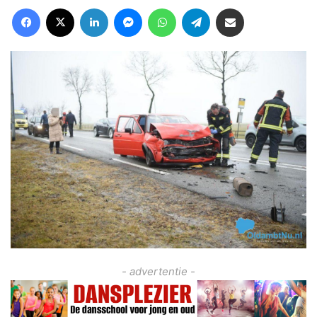
Facebook
X
LinkedIn
Messenger
WhatsApp
Telegram
Deel via Email
- advertentie -