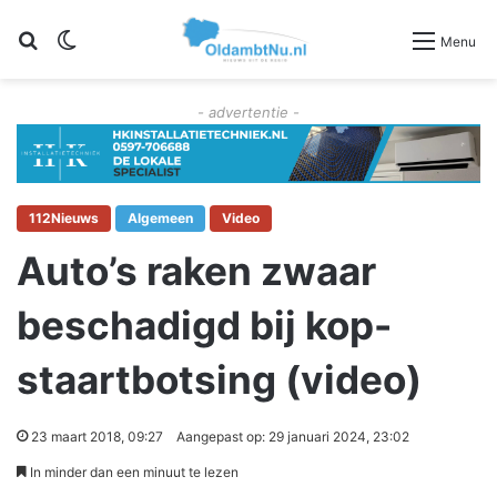
Zoeken
Switch skin
Menu
- advertentie -
112Nieuws
Algemeen
Video
Auto’s raken zwaar
beschadigd bij kop-
staartbotsing (video)
23 maart 2018, 09:27
Aangepast op: 29 januari 2024, 23:02
In minder dan een minuut te lezen