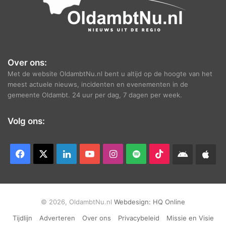
Over ons:
Met de website OldambtNu.nl bent u altijd op de hoogte van het
meest actuele nieuws, incidenten en evenementen in de
gemeente Oldambt. 24 uur per dag, 7 dagen per week.
Volg ons:
Facebook
X
LinkedIn
YouTube
Instagram
Spotify
TikTok
Android
App
app
Ap
© 2026, OldambtNu.nl
Webdesign:
HQ Online
Tijdlijn
Adverteren
Over ons
Privacybeleid
Missie en Visie