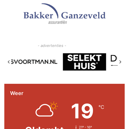
- advertenties -
Weer
19
℃
21º - 16º