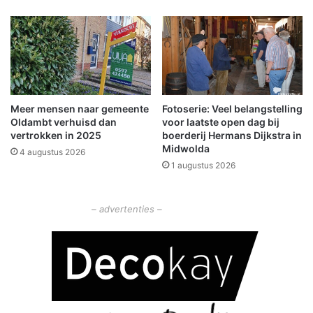
i
u
e
a
a
l
m
d
b
e
t
f
e
e
n
Meer mensen naar gemeente
Fotoserie: Veel belangstelling
c
Oldambt verhuisd dan
voor laatste open dag bij
a
t
vertrokken in 2025
boerderij Hermans Dijkstra in
r
i
Midwolda
e
4 augustus 2026
n
1 augustus 2026
n
S
c
h
– advertenties –
e
e
m
d
a