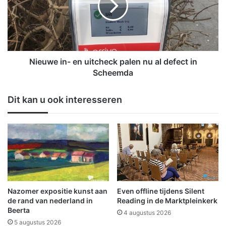
v
w
a
e
n
i
a
n
g
-
r
e
Nieuwe in- en uitcheck palen nu al defect in
e
n
Scheemda
s
u
s
i
Dit kan u ook interesseren
i
t
e
c
t
h
e
e
g
c
e
k
n
p
p
a
o
l
Nazomer expositie kunst aan
Even offline tijdens Silent
l
e
de rand van nederland in
Reading in de Marktpleinkerk
i
n
Beerta
4 augustus 2026
t
n
5 augustus 2026