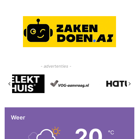
- advertenties -
Weer
20
℃