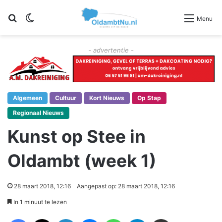
Zoeken
Switch skin
Menu
- advertentie -
Algemeen
Cultuur
Kort Nieuws
Op Stap
Regionaal Nieuws
Kunst op Stee in
Oldambt (week 1)
28 maart 2018, 12:16
Aangepast op: 28 maart 2018, 12:16
In 1 minuut te lezen
Facebook
X
LinkedIn
Messenger
WhatsApp
Telegram
Deel via Email