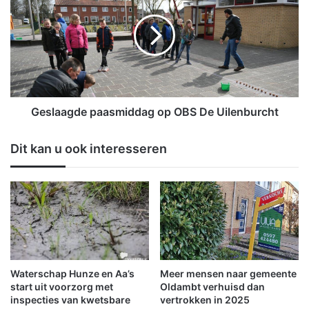
O
s
l
l
d
a
a
a
m
g
b
d
t
e
(
p
Geslaagde paasmiddag op OBS De Uilenburcht
w
a
e
a
Dit kan u ook interesseren
e
s
k
m
1
i
)
d
d
a
g
o
p
Waterschap Hunze en Aa’s
Meer mensen naar gemeente
O
start uit voorzorg met
Oldambt verhuisd dan
B
inspecties van kwetsbare
vertrokken in 2025