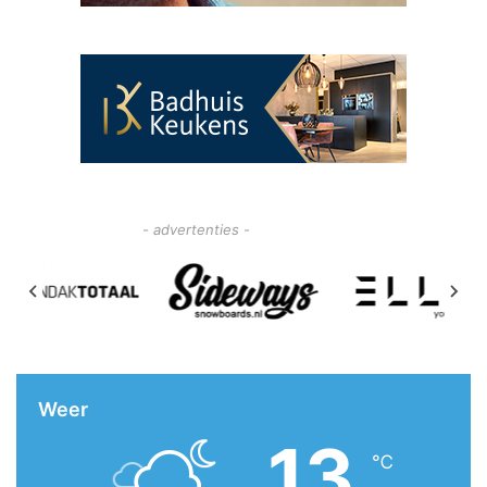
- advertenties -
Weer
13
℃