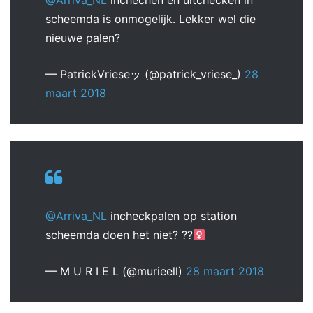
@Arriva_NL
inchechen en uitchecken in
scheemda is onmogelijk. Lekker wel die
nieuwe palen?
— PatrickVrieseッ (@patrick_vriese_)
28
maart 2018
@Arriva_NL
incheckpalen op station
scheemda doen het niet? ??‍
— M U R I E L (@murieell)
28 maart 2018