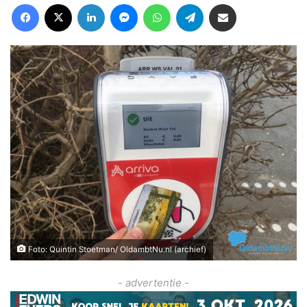
Facebook
X
LinkedIn
Messenger
WhatsApp
Telegram
Deel via Email
Foto: Quintin Stoetman/ OldambtNu.nl (archief)
- advertentie -