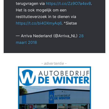
terugvragen via
https://t.co/Zz9O7a4svB
.
Het is ook mogelijk om een
restitutieverzoek in te dienen via
https://t.co/bi4OXmyAq6
. ^Sietse
— Arriva Nederland (@Arriva_NL)
28
maart 2018
- advertentie -