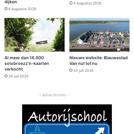
dijken
S
4 augustus 2026
D
6 augustus 2026
e
U
i
l
e
n
b
Al meer dan 16.000
Nieuwe website: Blauwestad
u
solobroezz’n-kaarten
Van nul tot nu
r
verkocht
30 juli 2026
c
30 juli 2026
h
t
– advertenties –