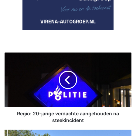
R
e
g
i
o
:
2
0
-
j
Regio: 20-jarige verdachte aangehouden na
a
steekincident
r
i
F