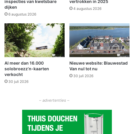
n
t
inspecties van kwetsbare
vertrokken in 2025
n
dijken
s
4 augustus 2026
a
i
6 augustus 2026
s
n
t
g
e
m
e
e
k
t
i
b
n
u
Al meer dan 16.000
Nieuwe website: Blauwestad
c
s
solobroezz’n-kaarten
Van nul tot nu
i
verkocht
d
30 juli 2026
30 juli 2026
e
n
t
– advertenties –