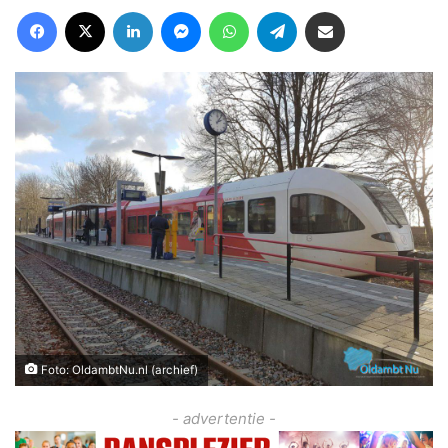
Facebook
X
LinkedIn
Messenger
WhatsApp
Telegram
Deel via Email
Foto: OldambtNu.nl (archief)
- advertentie -