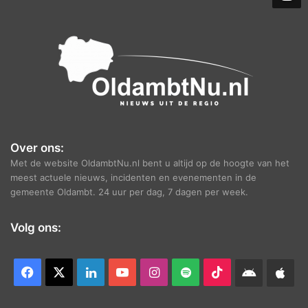
e
f
Over ons:
Met de website OldambtNu.nl bent u altijd op de hoogte van het
meest actuele nieuws, incidenten en evenementen in de
gemeente Oldambt. 24 uur per dag, 7 dagen per week.
Volg ons:
Facebook
X
LinkedIn
YouTube
Instagram
Spotify
TikTok
Android
App
app
Ap