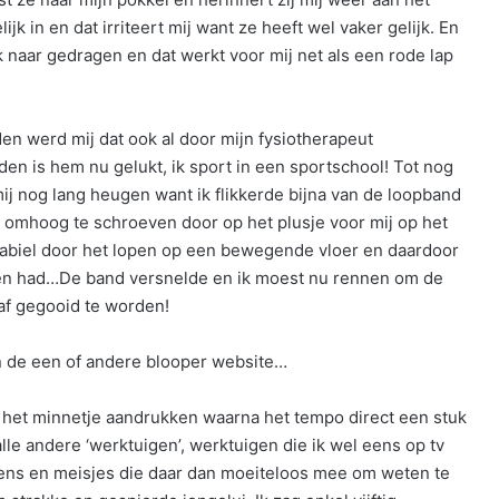
jk in en dat irriteert mij want ze heeft wel vaker gelijk. En
 naar gedragen en dat werkt voor mij net als een rode lap
n werd mij dat ook al door mijn fysiotherapeut
en is hem nu gelukt, ik sport in een sportschool! Tot nog
ij nog lang heugen want ik flikkerde bijna van de loopband
ts omhoog te schroeven door op het plusje voor mij op het
tabiel door het lopen op een bewegende vloer en daardoor
akken had…De band versnelde en ik moest nu rennen om de
af gegooid te worden!
an de een of andere blooper website…
en het minnetje aandrukken waarna het tempo direct een stuk
le andere ‘werktuigen’, werktuigen die ik wel eens op tv
gens en meisjes die daar dan moeiteloos mee om weten te