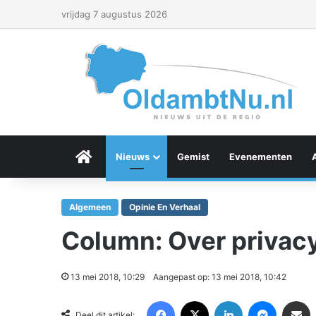
vrijdag 7 augustus 2026
Menu Item
Nieuws
Gemist
Evenementen
Algemeen
Opinie En Verhaal
Column: Over privac
13 mei 2018, 10:29
Aangepast op: 13 mei 2018, 10:42
Facebook
X
LinkedIn
Messenger
Deel via Email
Deel dit artikel: