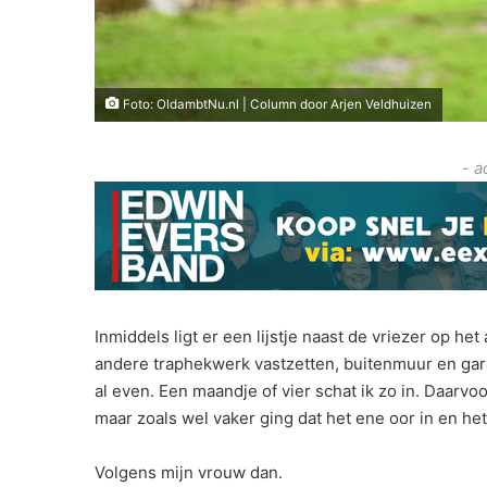
Foto: OldambtNu.nl | Column door Arjen Veldhuizen
- a
Inmiddels ligt er een lijstje naast de vriezer op he
andere traphekwerk vastzetten, buitenmuur en garag
al even. Een maandje of vier schat ik zo in. Daar
maar zoals wel vaker ging dat het ene oor in en het
Volgens mijn vrouw dan.