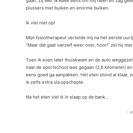
gaan. Zij wel. Ik keek eens om mij heen en zag geen
plussers met buiken en enorme buiken.
Ik viel niet op!
Mijn fysiotherapeut vertelde mij na het eerste uurtj
“Maar dat gaat vanzelf weer over, hoor!” zei hij met
Toen ik even later thuiskwam en de auto weggezet 
naar de sportschool was gegaan (2,6 kilometer) en d
eens goed ga aanpakken. Het eten stond al klaar, s
ik zelfs extra sla opschepte.
Na het eten viel ik in slaap op de bank…
- a