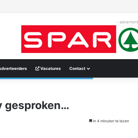
- advertent
Adverteerders
Vacatures
Contact
y gesproken…
In 4 minuten te lezen