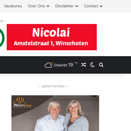
Vacatures
Over Ons
Disclaimer
Contact
ie -
℃
19
Willekeurig artikel
Switch skin
Zoeken
Oldambt
– advertenties –