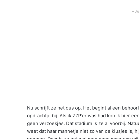
- a
Nu schrijft ze het dus op. Het begint al een behoo
opdrachtje bij. Als ik ZZP’er was had kon ik hier e
geen verzoekjes. Dat stadium is ze al voorbij. Natu
weet dat haar mannetje niet zo van de klusjes is, 
noemen. Daar is ze het wel mee eens maar dan wijst