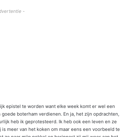
dvertentie -
rlijk epistel te worden want elke week komt er wel een
en goede boterham verdienen. En ja, het zijn opdrachten,
urlijk heb ik geprotesteerd. Ik heb ook een leven en ze
hij is meer van het koken om maar eens een voorbeeld te
 ze naar mijn pokkel en herinnert zij mij weer aan het