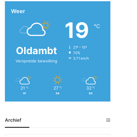
Weer
19
℃
Oldambt
21º - 15º
70%
3.71 km/h
Verspreide bewolking
21
27
32
℃
℃
℃
vr
za
zo
Archief