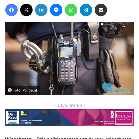
Facebook
X
LinkedIn
Messenger
WhatsApp
Telegram
Deel via Email
Foto: Politie.nl
- advertentie -