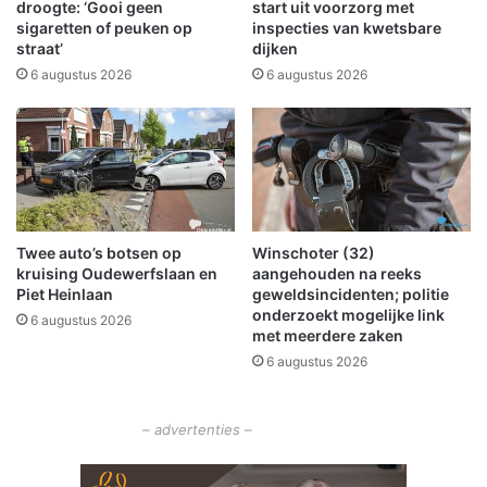
s
e
droogte: ‘Gooi geen
start uit voorzorg met
e
m
sigaretten of peuken op
inspecties van kwetsbare
n
straat’
dijken
b
e
6 augustus 2026
6 augustus 2026
r
h
e
t
O
m
m
Twee auto’s botsen op
Winschoter (32)
e
kruising Oudewerfslaan en
aangehouden na reeks
l
Piet Heinlaan
geweldsincidenten; politie
a
onderzoekt mogelijke link
6 augustus 2026
n
met meerdere zaken
d
6 augustus 2026
e
r
Z
– advertenties –
i
e
k