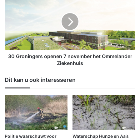
d
0
e
G
r
r
e
o
n
n
v
i
e
n
r
g
d
e
30 Groningers openen 7 november het Ommelander
i
r
Ziekenhuis
e
s
n
o
Dit kan u ook interesseren
e
p
n
e
a
n
l
e
l
n
e
7
k
n
a
o
n
v
Politie waarschuwt voor
Waterschap Hunze en Aa’s