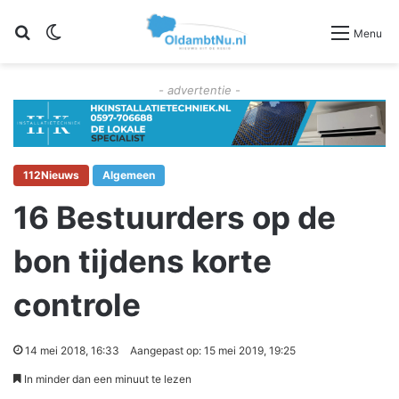
Zoeken
Switch skin
Menu
- advertentie -
112Nieuws
Algemeen
16 Bestuurders op de
bon tijdens korte
controle
14 mei 2018, 16:33
Aangepast op: 15 mei 2019, 19:25
In minder dan een minuut te lezen