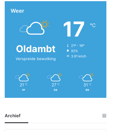
Weer
17
℃
Oldambt
21º - 16º
92%
3.91 km/h
Verspreide bewolking
21
27
31
℃
℃
℃
vr
za
zo
Archief