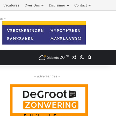
Vacatures
Over Ons
Disclaimer
Contact
ie -
℃
20
Willekeurig artikel
Switch skin
Zoeken
Oldambt
– advertenties –