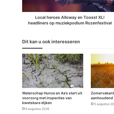
e
r
o
e
Local heroes Alloway en Toosst XL!
s
headliners op muziekpodium Rozenfestival
A
l
l
Dit kan u ook interesseren
o
w
a
y
e
n
T
o
o
s
Waterschap Hunze en Aa’s start uit
Zomervakant
s
voorzorg met inspecties van
aanhoudend
t
kwetsbare dijken
5 augustus 2
X
6 augustus 2026
L