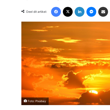
Facebook
X
LinkedIn
Messenger
Deel via Email
Deel dit artikel:
Foto: Pixabay