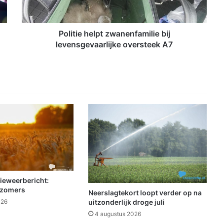
e
h
e
l
Politie helpt zwanenfamilie bij
p
levensgevaarlijke oversteek A7
t
z
w
a
n
e
n
f
a
m
i
l
i
ieweerbericht:
e
 zomers
Neerslagtekort loopt verder op na
b
uitzonderlijk droge juli
026
i
4 augustus 2026
j