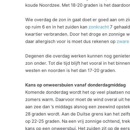
koude Noordzee. Met 18-20 graden is het daardoor
Wie overdag de zon in gaat doet er goed aan om z
op ruim 6 en in het zuiden kan
zonkracht
7 gehaald
kwartier verbranden. Door het droge en zonnige we
daar allergisch voor is moet dus rekenen op
zware
Degenen die overdag werken kunnen nog genieten
zon onder. Tot die tijd blijft het vooral in het bi
westen en noorden is het dan 17-20 graden.
Kans op onweersbuien vanaf donderdagmiddag
Komende donderdag wordt het op veel plaatsen nog
zomers warm. Daarvoor moet de wind overal uit het
aan zee dan ’s middags alsnog een zeewind opsteken
28 graden wordt. Aan de Duitse grens kan het ze
op 22-25 graden. Na een vrij zonnige ochtend, trek
kans op een onweersbui. Het zuiden zit op de eerst