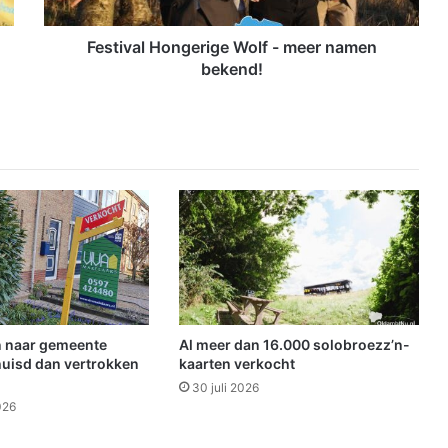
l
H
o
Festival Hongerige Wolf - meer namen
n
bekend!
g
e
r
i
g
e
W
o
l
f
-
m
e
 naar gemeente
Al meer dan 16.000 solobroezz’n-
e
uisd dan vertrokken
kaarten verkocht
r
30 juli 2026
n
026
a
m