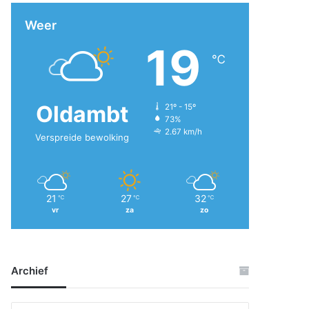
Weer
19
℃
Oldambt
21º - 15º
73%
2.67 km/h
Verspreide bewolking
21
27
32
℃
℃
℃
vr
za
zo
Archief