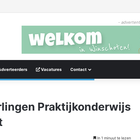
- advertent
Adverteerders
Vacatures
Contact
rlingen Praktijkonderwijs
t
In 1 minuut te lezen