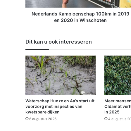
n
d
s
Nederlands Kampioenschap 100km in 2019
K
en 2020 in Winschoten
a
m
p
Dit kan u ook interesseren
i
o
e
n
s
c
h
a
p
1
Waterschap Hunze en Aa’s start uit
Meer mensen
0
voorzorg met inspecties van
Oldambt verh
0
kwetsbare dijken
in 2025
k
6 augustus 2026
4 augustus 2
m
i