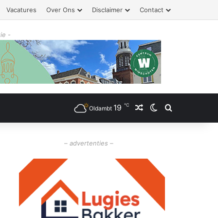
Vacatures
Over Ons
Disclaimer
Contact
ie -
℃
19
Willekeurig artikel
Switch skin
Zoeken
Oldambt
– advertenties –