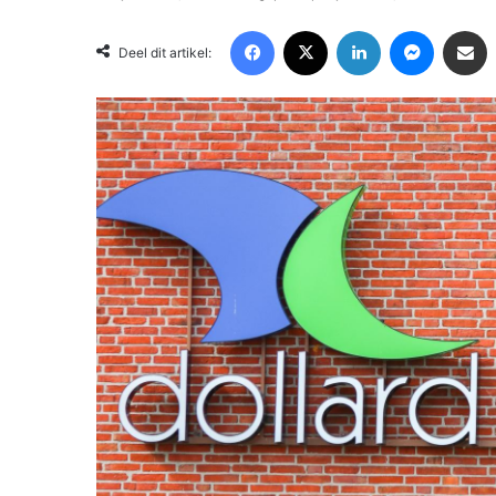
Facebook
X
LinkedIn
Messenger
Deel via Email
Deel dit artikel: